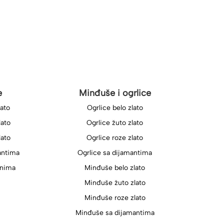
e
Minđuše i ogrlice
lato
Ogrlice belo zlato
lato
Ogrlice žuto zlato
lato
Ogrlice roze zlato
antima
Ogrlice sa dijamantima
onima
Minđuše belo zlato
Minđuše žuto zlato
Minđuše roze zlato
Minđuše sa dijamantima