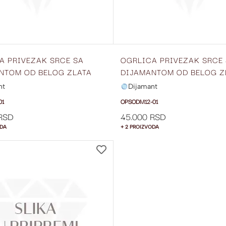
A PRIVEZAK SRCE SA
OGRLICA PRIVEZAK SRCE
NTOM OD BELOG ZLATA
DIJAMANTOM OD BELOG Z
10-01
OPSODM12-01
nt
Dijamant
01
OPSODM12-01
RSD
45.000 RSD
ODA
+ 2 PROIZVODA
DODAJ
NA
LISTU
ŽELJA