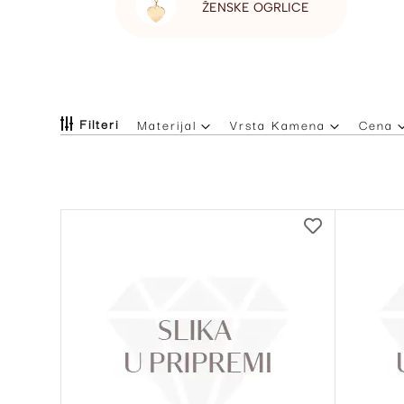
ŽENSKE OGRLICE
Filteri
Materijal
Vrsta Kamena
Cena
DODAJ
NA
LISTU
ŽELJA