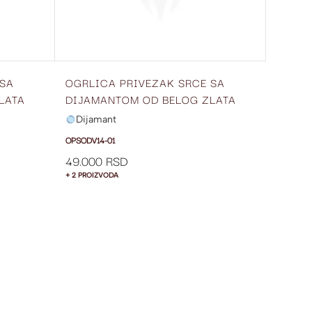
 SA
OGRLICA PRIVEZAK SRCE SA
LATA
DIJAMANTOM OD BELOG ZLATA
OPSODV14-01
Dijamant
OPSODV14-01
49.000 RSD
+ 2 PROIZVODA