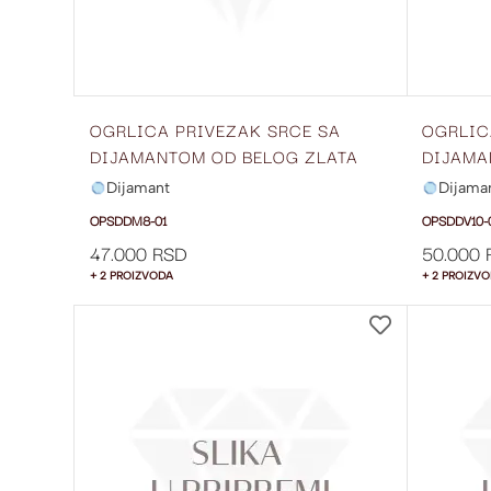
OGRLICA PRIVEZAK SRCE SA
OGRLIC
DIJAMANTOM OD BELOG ZLATA
DIJAMA
OPSDDM8-01
OPSDDV
Dijamant
Dijama
OPSDDM8-01
OPSDDV10-
47.000 RSD
50.000 
+ 2 PROIZVODA
+ 2 PROIZV
DODAJ
NA
LISTU
ŽELJA