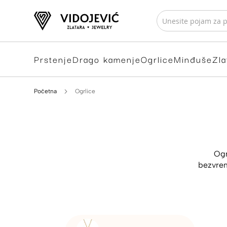
Prstenje
Drago kamenje
Ogrlice
Minđuše
Zla
Početna
Ogrlice
Ogr
bezvrem