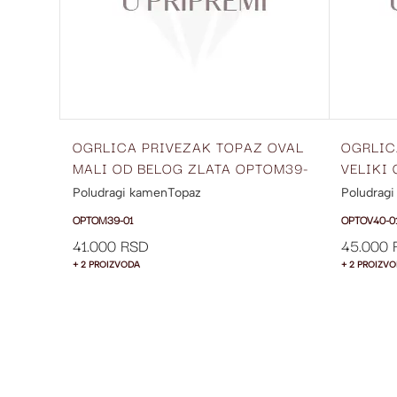
OGRLICA PRIVEZAK TOPAZ OVAL
OGRLIC
MALI OD BELOG ZLATA OPTOM39-
VELIKI
01
OPTOV4
Poludragi kamen
Topaz
Poludrag
OPTOM39-01
OPTOV40-0
41.000 RSD
45.000 
+ 2 PROIZVODA
+ 2 PROIZV