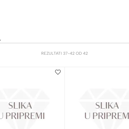
REZULTATI
37
-
42
OD
42
DODAJ
NA
LISTU
ŽELJA