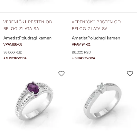
VERENIČKI PRSTEN OD
VERENIČKI PRSTEN OD
BELOG ZLATA SA
BELOG ZLATA SA
AMETISTOM VPAM88-01
AMETISTOM VPAM94-01
Ametist
Poludragi kamen
Ametist
Poludragi kamen
VPAM88-01
VPAM94-01
93.000 RSD
96.000 RSD
+ 5 PROIZVODA
+ 5 PROIZVODA
DODAJ
NA
LISTU
ŽELJA