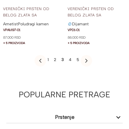
VERENIČKI PRSTEN OD
VERENIČKI PRSTEN OD
BELOG ZLATA SA
BELOG ZLATA SA
AMETISTOM VPAM97-01
CENTRALNIM DIJAMANTOM I
Ametist
Poludragi kamen
Dijamant
DIJAMANTIMA SA STRANE
VPAM97-01
VPD1-01
VPD1-01
87.000 RSD
86.000 RSD
+ 5 PROIZVODA
+ 5 PROIZVODA
PAGE
PAGE
PAGE
YOU'RE
PAGE
PAGE
1
2
3
4
5
PAGE
PREVIOUS
PAGE
SLEDEĆE
CURRENTLY
READING
PAGE
POPULARNE PRETRAGE
Prstenje