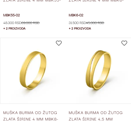
02
02
MBK55-02
MBK6-02
48.300 RSD
69.000 RSD
31.500 RSD
45.000 RSD
+ 2 PROIZVODA
+ 2 PROIZVODA
DODAJ
NA
LISTU
ŽELJA
MUŠKA BURMA OD ŽUTOG
MUŠKA BURMA OD ŽUTOG
ZLATA ŠIRINE 4 MM MBK8-
ZLATA ŠIRINE 4,5 MM
02
MBK38-02