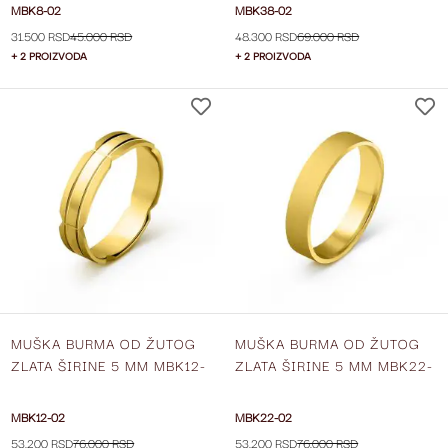
MBK8-02
MBK38-02
31.500 RSD
45.000 RSD
48.300 RSD
69.000 RSD
+ 2 PROIZVODA
+ 2 PROIZVODA
DODAJ
NA
LISTU
ŽELJA
MUŠKA BURMA OD ŽUTOG
MUŠKA BURMA OD ŽUTOG
ZLATA ŠIRINE 5 MM MBK12-
ZLATA ŠIRINE 5 MM MBK22-
02
02
MBK12-02
MBK22-02
53.200 RSD
76.000 RSD
53.200 RSD
76.000 RSD