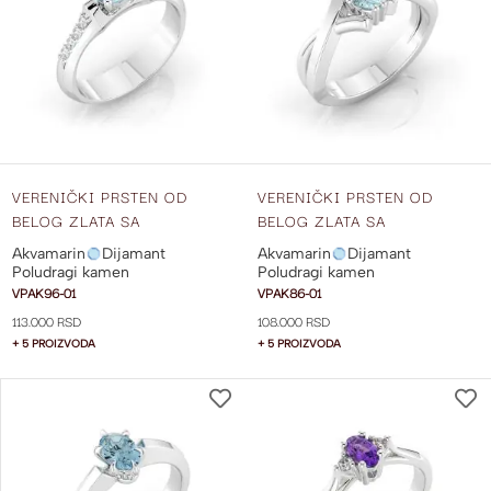
LISTU
ŽELJA
VERENIČKI PRSTEN OD
VERENIČKI PRSTEN OD
BELOG ZLATA SA
BELOG ZLATA SA
AKVAMARINOM I
AKVAMARINOM VPAK86-01
Akvamarin
Dijamant
Akvamarin
Dijamant
DIJAMANTIMA SA STRANE
Poludragi kamen
Poludragi kamen
VPAK96-01
VPAK96-01
VPAK86-01
113.000 RSD
108.000 RSD
+ 5 PROIZVODA
+ 5 PROIZVODA
DODAJ
NA
LISTU