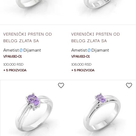
VERENIČKI PRSTEN OD
VERENIČKI PRSTEN OD
BELOG ZLATA SA
BELOG ZLATA SA
AMETISTOM I DIJAMANTIMA
AMETISTOM I DIJAMANTIMA
Ametist
Dijamant
Ametist
Dijamant
SA STRANE VPAM80-01
SA STRANE VPAM83-01
VPAM80-01
VPAM83-01
100.000 RSD
106.000 RSD
+ 5 PROIZVODA
+ 5 PROIZVODA
DODAJ
NA
LISTU
ŽELJA