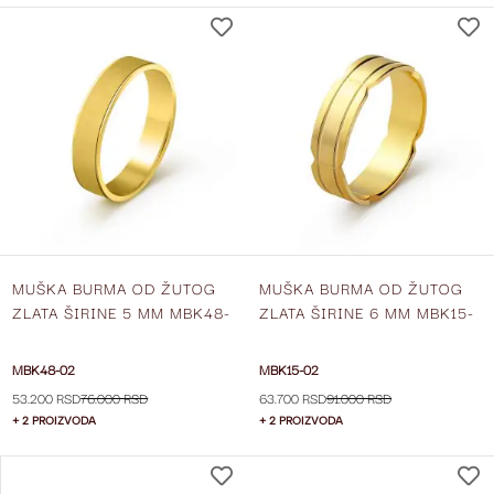
DODAJ
NA
LISTU
ŽELJA
MUŠKA BURMA OD ŽUTOG
MUŠKA BURMA OD ŽUTOG
ZLATA ŠIRINE 5 MM MBK48-
ZLATA ŠIRINE 6 MM MBK15-
02
02
MBK48-02
MBK15-02
53.200 RSD
76.000 RSD
63.700 RSD
91.000 RSD
+ 2 PROIZVODA
+ 2 PROIZVODA
DODAJ