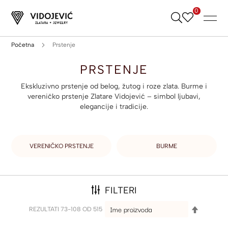
0
Skip
to
Content
Početna
Prstenje
PRSTENJE
Ekskluzivno prstenje od belog, žutog i roze zlata. Burme i
vereničko prstenje Zlatare Vidojević – simbol ljubavi,
elegancije i tradicije.
VERENIČKO PRSTENJE
BURME
FILTERI
SET
REZULTATI
73
-
108
OD
515
DESCEND
DIRECTIO