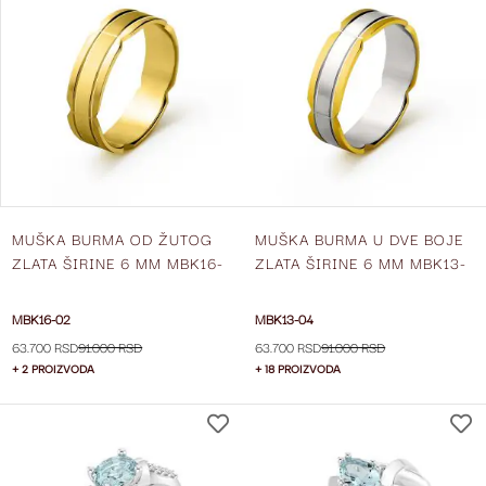
NA
LISTU
ŽELJA
MUŠKA BURMA OD ŽUTOG
MUŠKA BURMA U DVE BOJE
ZLATA ŠIRINE 6 MM MBK16-
ZLATA ŠIRINE 6 MM MBK13-
02
04
MBK16-02
MBK13-04
63.700 RSD
91.000 RSD
63.700 RSD
91.000 RSD
+ 2 PROIZVODA
+ 18 PROIZVODA
DODAJ
NA