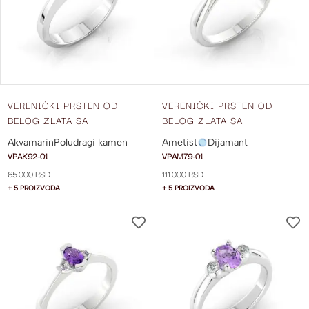
ŽELJA
VERENIČKI PRSTEN OD
VERENIČKI PRSTEN OD
BELOG ZLATA SA
BELOG ZLATA SA
AKVAMARINOM VPAK92-01
AMETISTOM I DIJAMANTIMA
Akvamarin
Poludragi kamen
Ametist
Dijamant
SA STRANE VPAM79-01
VPAK92-01
VPAM79-01
65.000 RSD
111.000 RSD
+ 5 PROIZVODA
+ 5 PROIZVODA
DODAJ
NA
LISTU
ŽELJA