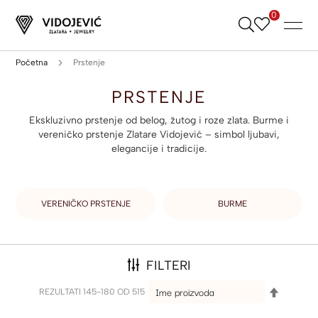
0
Skip
to
Content
Početna
Prstenje
PRSTENJE
Ekskluzivno prstenje od belog, žutog i roze zlata. Burme i
vereničko prstenje Zlatare Vidojević – simbol ljubavi,
elegancije i tradicije.
VERENIČKO PRSTENJE
BURME
FILTERI
SET
REZULTATI
145
-
180
OD
515
DESCEND
DIRECTI