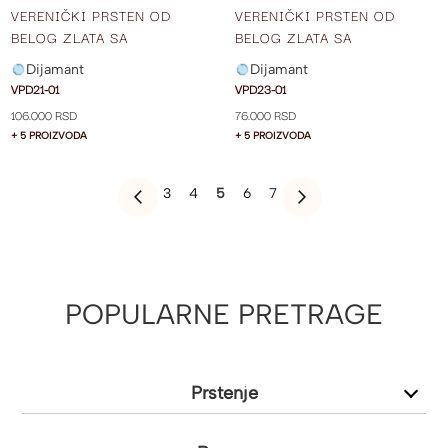
VERENIČKI PRSTEN OD
VERENIČKI PRSTEN OD
BELOG ZLATA SA
BELOG ZLATA SA
DIJAMANTOM VPD21-01
DIJAMANTOM VPD23-01
Dijamant
Dijamant
VPD21-01
VPD23-01
106.000 RSD
76.000 RSD
+ 5 PROIZVODA
+ 5 PROIZVODA
PAGE
PAGE
PAGE
YOU'RE
PAGE
PAGE
3
4
5
6
7
PAGE
PREVIOUS
PAGE
SLEDEĆE
CURRENTLY
READING
PAGE
POPULARNE PRETRAGE
Prstenje