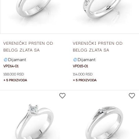
ŽELJA
VERENIČKI PRSTEN OD
VERENIČKI PRSTEN OD
BELOG ZLATA SA
BELOG ZLATA SA
DIJAMANTOM VPD14-01
DIJAMANTOM VPD15-01
Dijamant
Dijamant
VPD14-01
VPD15-01
188.000 RSD
114.000 RSD
+ 5 PROIZVODA
+ 5 PROIZVODA
DODAJ
NA
LISTU
ŽELJA