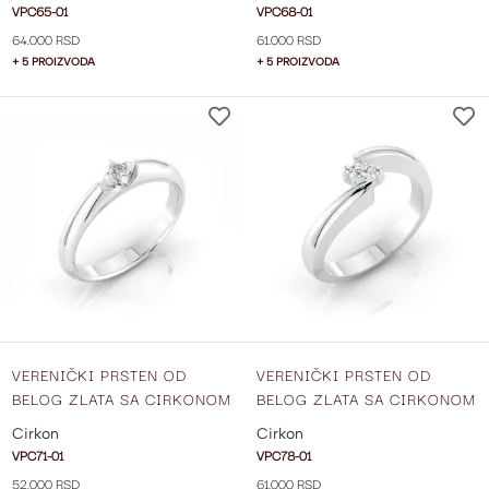
VPC65-01
VPC68-01
64.000 RSD
61.000 RSD
+ 5 PROIZVODA
+ 5 PROIZVODA
DODAJ
NA
LISTU
ŽELJA
VERENIČKI PRSTEN OD
VERENIČKI PRSTEN OD
BELOG ZLATA SA CIRKONOM
BELOG ZLATA SA CIRKONOM
VPC71-01
VPC78-01
Cirkon
Cirkon
VPC71-01
VPC78-01
52.000 RSD
61.000 RSD