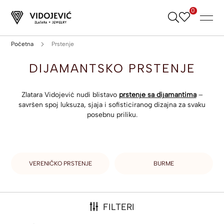
0
Skip
to
Content
Početna
Prstenje
DIJAMANTSKO PRSTENJE
Zlatara Vidojević nudi blistavo
prstenje sa dijamantima
–
savršen spoj luksuza, sjaja i sofisticiranog dizajna za svaku
posebnu priliku.
VERENIČKO PRSTENJE
BURME
FILTERI