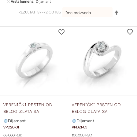
Vrsta kamena
Dijamant
SET
REZULTATI
37
-
72
OD
185
DESCEND
DIRECTIO
DODAJ
NA
LISTU
ŽELJA
VERENIČKI PRSTEN OD
VERENIČKI PRSTEN OD
BELOG ZLATA SA
BELOG ZLATA SA
DIJAMANTOM VPD20-01
DIJAMANTOM VPD21-01
Dijamant
Dijamant
VPD20-01
VPD21-01
63.000 RSD
106.000 RSD