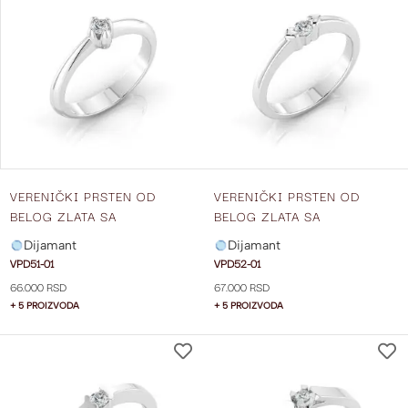
NA
LISTU
ŽELJA
VERENIČKI PRSTEN OD
VERENIČKI PRSTEN OD
BELOG ZLATA SA
BELOG ZLATA SA
DIJAMANTOM VPD51-01
DIJAMANTOM VPD52-01
Dijamant
Dijamant
VPD51-01
VPD52-01
66.000 RSD
67.000 RSD
+ 5 PROIZVODA
+ 5 PROIZVODA
DODAJ
NA