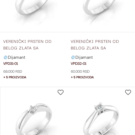
ŽELJA
VERENIČKI PRSTEN OD
VERENIČKI PRSTEN OD
BELOG ZLATA SA
BELOG ZLATA SA
DIJAMANTOM VPD31-01
DIJAMANTOM VPD32-01
Dijamant
Dijamant
VPD31-01
VPD32-01
68.000 RSD
60.000 RSD
+ 5 PROIZVODA
+ 5 PROIZVODA
DODAJ
NA
LISTU
ŽELJA