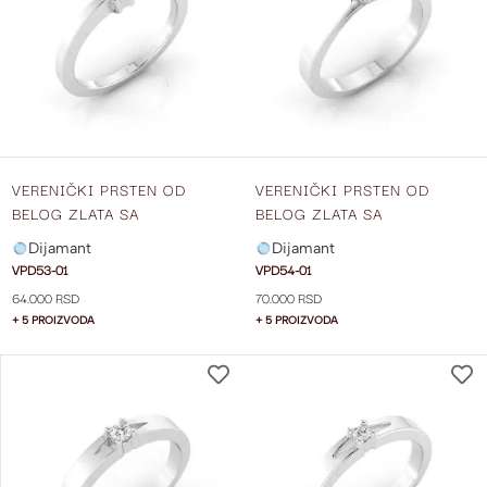
LISTU
ŽELJA
VERENIČKI PRSTEN OD
VERENIČKI PRSTEN OD
BELOG ZLATA SA
BELOG ZLATA SA
DIJAMANTOM VPD53-01
DIJAMANTOM VPD54-01
Dijamant
Dijamant
VPD53-01
VPD54-01
64.000 RSD
70.000 RSD
+ 5 PROIZVODA
+ 5 PROIZVODA
DODAJ
NA
LISTU
ŽELJA