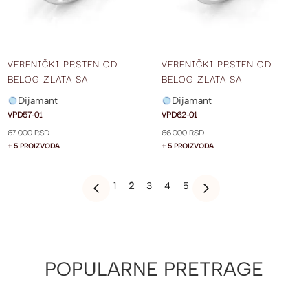
VERENIČKI PRSTEN OD
VERENIČKI PRSTEN OD
BELOG ZLATA SA
BELOG ZLATA SA
DIJAMANTOM VPD57-01
DIJAMANTOM VPD62-01
Dijamant
Dijamant
VPD57-01
VPD62-01
67.000 RSD
66.000 RSD
+ 5 PROIZVODA
+ 5 PROIZVODA
PAGE
PAGE
YOU'RE
PAGE
PAGE
PAGE
1
2
3
4
5
PAGE
PREVIOUS
PAGE
SLEDEĆE
CURRENTLY
READING
PAGE
POPULARNE PRETRAGE