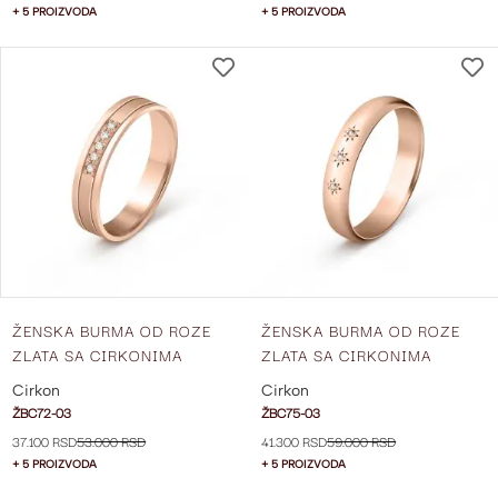
+ 5 PROIZVODA
+ 5 PROIZVODA
DODAJ
NA
LISTU
ŽELJA
ŽENSKA BURMA OD ROZE
ŽENSKA BURMA OD ROZE
ZLATA SA CIRKONIMA
ZLATA SA CIRKONIMA
ŠIRINE 4 MM ŽBC72-03
ŠIRINE 4 MM ŽBC75-03
Cirkon
Cirkon
ŽBC72-03
ŽBC75-03
37.100 RSD
53.000 RSD
41.300 RSD
59.000 RSD
+ 5 PROIZVODA
+ 5 PROIZVODA