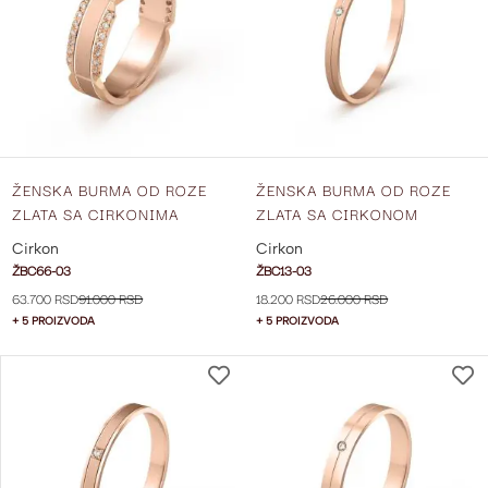
LISTU
ŽELJA
ŽENSKA BURMA OD ROZE
ŽENSKA BURMA OD ROZE
ZLATA SA CIRKONIMA
ZLATA SA CIRKONOM
ŠIRINE 6 MM ŽBC66-03
ŠIRINE 2 MM ŽBC13-03
Cirkon
Cirkon
ŽBC66-03
ŽBC13-03
63.700 RSD
91.000 RSD
18.200 RSD
26.000 RSD
+ 5 PROIZVODA
+ 5 PROIZVODA
DODAJ
NA
LISTU
ŽELJA