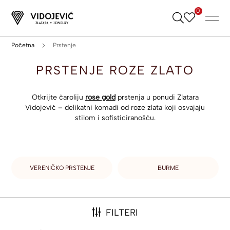
0
Skip
to
Content
Početna
Prstenje
PRSTENJE ROZE ZLATO
Otkrijte čaroliju
rose gold
prstenja u ponudi Zlatara
Vidojević – delikatni komadi od roze zlata koji osvajaju
stilom i sofisticiranošću.
VERENIČKO PRSTENJE
BURME
FILTERI