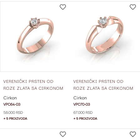
DODAJ
NA
LISTU
ŽELJA
VERENIČKI PRSTEN OD
VERENIČKI PRSTEN OD
ROZE ZLATA SA CIRKONOM
ROZE ZLATA SA CIRKONOM
VPC64-03
VPC70-03
Cirkon
Cirkon
VPC64-03
VPC70-03
58.000 RSD
67.000 RSD
+ 5 PROIZVODA
+ 5 PROIZVODA
DODAJ