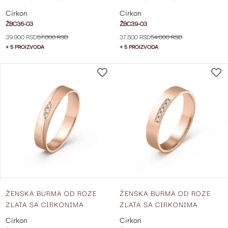
ŠIRINE 4 MM ŽBC36-03
ŠIRINE 4 MM ŽBC39-03
Cirkon
Cirkon
ŽBC36-03
ŽBC39-03
39.900 RSD
57.000 RSD
37.800 RSD
54.000 RSD
+ 5 PROIZVODA
+ 5 PROIZVODA
DODAJ
NA
LISTU
ŽELJA
ŽENSKA BURMA OD ROZE
ŽENSKA BURMA OD ROZE
ZLATA SA CIRKONIMA
ZLATA SA CIRKONIMA
ŠIRINE 4 MM ŽBC40-03
ŠIRINE 4 MM ŽBC51-03
Cirkon
Cirkon