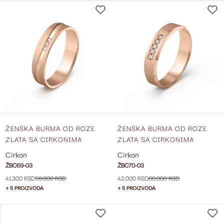
DODAJ
NA
LISTU
ŽELJA
ŽENSKA BURMA OD ROZE
ŽENSKA BURMA OD ROZE
ZLATA SA CIRKONIMA
ZLATA SA CIRKONIMA
ŠIRINE 4.5 MM ŽBC69-03
ŠIRINE 4.5 MM ŽBC70-03
Cirkon
Cirkon
ŽBC69-03
ŽBC70-03
41.300 RSD
59.000 RSD
42.000 RSD
60.000 RSD
+ 5 PROIZVODA
+ 5 PROIZVODA
DODAJ