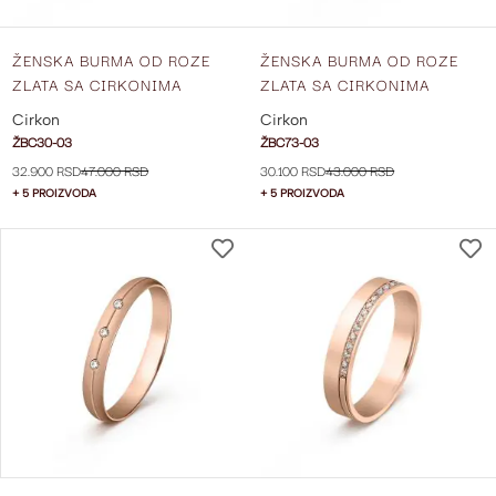
ŽENSKA BURMA OD ROZE
ŽENSKA BURMA OD ROZE
ZLATA SA CIRKONIMA
ZLATA SA CIRKONIMA
ŠIRINE 3 MM ŽBC30-03
ŠIRINE 3 MM ŽBC73-03
Cirkon
Cirkon
ŽBC30-03
ŽBC73-03
32.900 RSD
47.000 RSD
30.100 RSD
43.000 RSD
+ 5 PROIZVODA
+ 5 PROIZVODA
DODAJ
NA
LISTU
ŽELJA