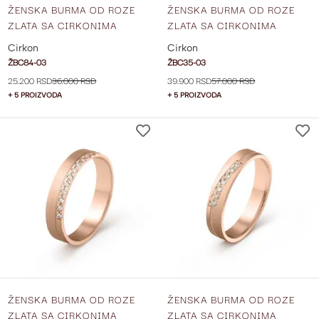
ŽENSKA BURMA OD ROZE
ŽENSKA BURMA OD ROZE
ZLATA SA CIRKONIMA
ZLATA SA CIRKONIMA
ŠIRINE 3 MM ŽBC84-03
ŠIRINE 4 MM ŽBC35-03
Cirkon
Cirkon
ŽBC84-03
ŽBC35-03
25.200 RSD
36.000 RSD
39.900 RSD
57.000 RSD
+ 5 PROIZVODA
+ 5 PROIZVODA
DODAJ
NA
LISTU
ŽELJA
ŽENSKA BURMA OD ROZE
ŽENSKA BURMA OD ROZE
ZLATA SA CIRKONIMA
ZLATA SA CIRKONIMA