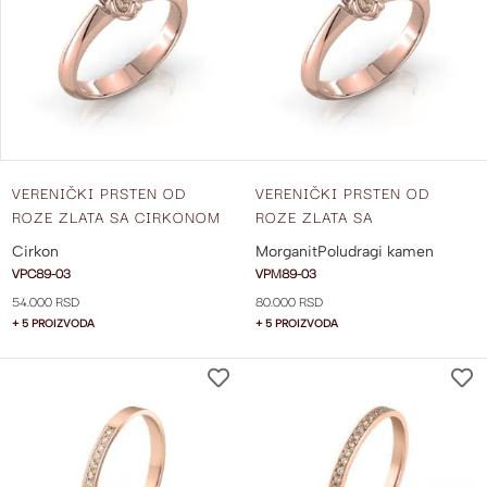
LISTU
ŽELJA
VERENIČKI PRSTEN OD
VERENIČKI PRSTEN OD
ROZE ZLATA SA CIRKONOM
ROZE ZLATA SA
VPC89-03
MORGANITOM VPM89-03
Cirkon
Morganit
Poludragi kamen
VPC89-03
VPM89-03
54.000 RSD
80.000 RSD
+ 5 PROIZVODA
+ 5 PROIZVODA
DODAJ
NA
LISTU