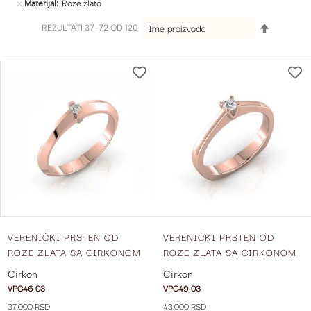
Materijal
Roze zlato
SET
REZULTATI
37
-
72
OD
120
DESCEND
DIRECTIO
DODAJ
NA
LISTU
ŽELJA
VERENIČKI PRSTEN OD
VERENIČKI PRSTEN OD
ROZE ZLATA SA CIRKONOM
ROZE ZLATA SA CIRKONOM
VPC46-03
VPC49-03
Cirkon
Cirkon
VPC46-03
VPC49-03
37.000 RSD
43.000 RSD