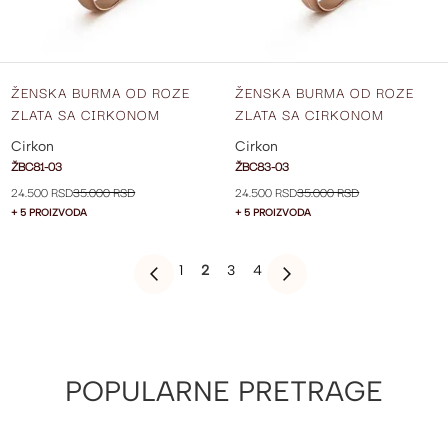
ŽENSKA BURMA OD ROZE
ŽENSKA BURMA OD ROZE
ZLATA SA CIRKONOM
ZLATA SA CIRKONOM
ŠIRINE 3 MM ŽBC81-03
ŠIRINE 3 MM ŽBC83-03
Cirkon
Cirkon
ŽBC81-03
ŽBC83-03
24.500 RSD
35.000 RSD
24.500 RSD
35.000 RSD
+ 5 PROIZVODA
+ 5 PROIZVODA
PAGE
PAGE
YOU'RE
PAGE
PAGE
1
2
3
4
PAGE
PREVIOUS
PAGE
SLEDEĆE
CURRENTLY
READING
PAGE
POPULARNE PRETRAGE