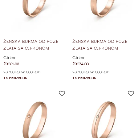
ŽENSKA BURMA OD ROZE
ŽENSKA BURMA OD ROZE
ZLATA SA CIRKONOM
ZLATA SA CIRKONOM
ŠIRINE 3 MM ŽBC31-03
ŠIRINE 3 MM ŽBC74-03
Cirkon
Cirkon
ŽBC31-03
ŽBC74-03
28.700 RSD
41.000 RSD
28.700 RSD
41.000 RSD
+ 5 PROIZVODA
+ 5 PROIZVODA
DODAJ
NA
LISTU
ŽELJA