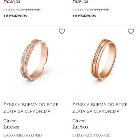
ŽBC40-03
ŽBC51-03
37.100 RSD
53.000 RSD
37.100 RSD
53.000 RSD
+ 5 PROIZVODA
+ 5 PROIZVODA
DODAJ
NA
LISTU
ŽELJA
ŽENSKA BURMA OD ROZE
ŽENSKA BURMA OD ROZE
ZLATA SA CIRKONIMA
ZLATA SA CIRKONIMA
ŠIRINE 4 MM ŽBC61-03
ŠIRINE 4 MM ŽBC71-03
Cirkon
Cirkon
ŽBC61-03
ŽBC71-03
39.200 RSD
56.000 RSD
37.800 RSD
54.000 RSD