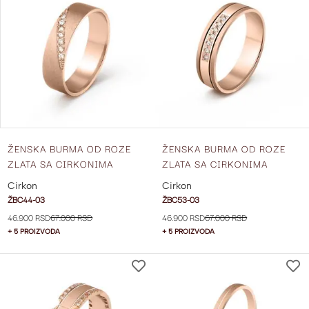
NA
LISTU
ŽELJA
ŽENSKA BURMA OD ROZE
ŽENSKA BURMA OD ROZE
ZLATA SA CIRKONIMA
ZLATA SA CIRKONIMA
ŠIRINE 5 MM ŽBC44-03
ŠIRINE 5 MM ŽBC53-03
Cirkon
Cirkon
ŽBC44-03
ŽBC53-03
46.900 RSD
67.000 RSD
46.900 RSD
67.000 RSD
+ 5 PROIZVODA
+ 5 PROIZVODA
DODAJ
NA