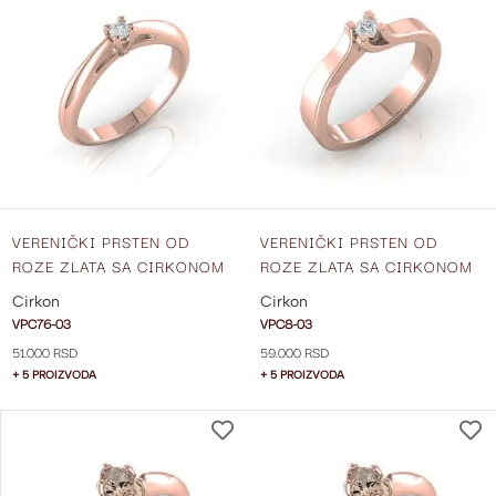
NA
LISTU
ŽELJA
VERENIČKI PRSTEN OD
VERENIČKI PRSTEN OD
ROZE ZLATA SA CIRKONOM
ROZE ZLATA SA CIRKONOM
VPC76-03
VPC8-03
Cirkon
Cirkon
VPC76-03
VPC8-03
51.000 RSD
59.000 RSD
+ 5 PROIZVODA
+ 5 PROIZVODA
DODAJ
NA