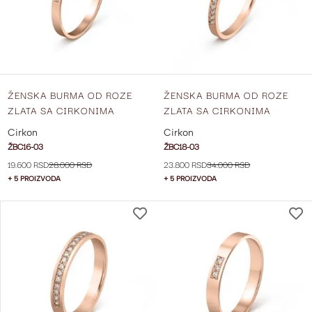
ŽELJA
ŽENSKA BURMA OD ROZE
ŽENSKA BURMA OD ROZE
ZLATA SA CIRKONIMA
ZLATA SA CIRKONIMA
ŠIRINE 2 MM ŽBC16-03
ŠIRINE 2 MM ŽBC18-03
Cirkon
Cirkon
ŽBC16-03
ŽBC18-03
19.600 RSD
28.000 RSD
23.800 RSD
34.000 RSD
+ 5 PROIZVODA
+ 5 PROIZVODA
DODAJ
NA
LISTU
ŽELJA