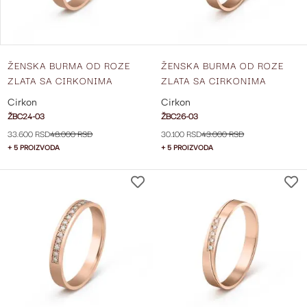
ŽENSKA BURMA OD ROZE
ŽENSKA BURMA OD ROZE
ZLATA SA CIRKONIMA
ZLATA SA CIRKONIMA
ŠIRINE 3 MM ŽBC24-03
ŠIRINE 3 MM ŽBC26-03
Cirkon
Cirkon
ŽBC24-03
ŽBC26-03
33.600 RSD
48.000 RSD
30.100 RSD
43.000 RSD
+ 5 PROIZVODA
+ 5 PROIZVODA
DODAJ
NA
LISTU
ŽELJA