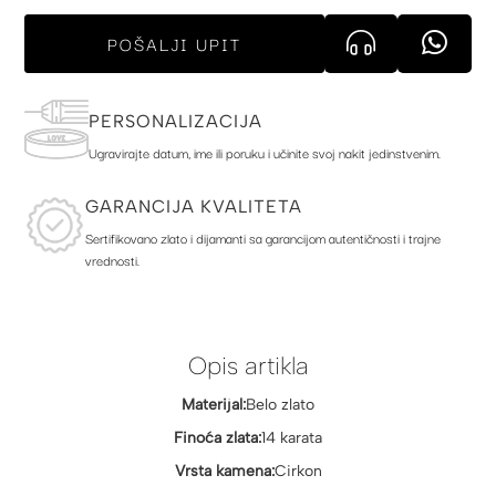
POŠALJI UPIT
PERSONALIZACIJA
Ugravirajte datum, ime ili poruku i učinite svoj nakit jedinstvenim.
GARANCIJA KVALITETA
Sertifikovano zlato i dijamanti sa garancijom autentičnosti i trajne
vrednosti.
Opis artikla
Materijal:
Belo zlato
Finoća zlata:
14 karata
Vrsta kamena:
Cirkon