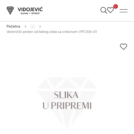
0
Skip
to
Content
Početna
...
Verenički prsten od belog zlata sa cirkonom VPC106-01
Skip
to
the
end
of
the
images
gallery