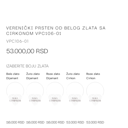
VERENIČKI PRSTEN OD BELOG ZLATA SA
Skip
CIRKONOM VPC106-01
to
the
VPC106-01
beginning
53.000,00 RSD
of
the
images
IZABERITE BOJU ZLATA
gallery
Belo zlato
Žuto zlato
Roze zlato
Žuto zlato
Roze zlato
Dijamant
Dijamant
Dijamant
Cirkon
Cirkon
116.000 RSD
116.000 RSD
116.000 RSD
53.000 RSD
53.000 RSD