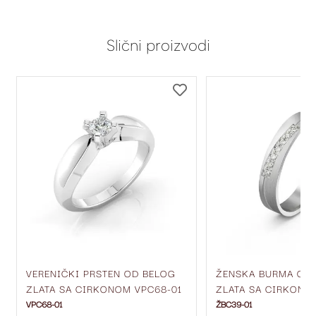
Slični proizvodi
DODAJ
DODAJ
NA
NA
LISTU
LISTU
ŽELJA
ŽELJA
VERENIČKI PRSTEN OD BELOG
ŽENSKA BURMA OD
ZLATA SA CIRKONOM VPC68-01
ZLATA SA CIRKONIM
MM ŽBC39-01
VPC68-01
ŽBC39-01