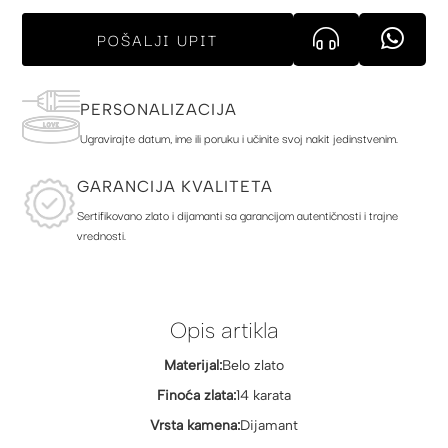
POŠALJI UPIT
PERSONALIZACIJA
Ugravirajte datum, ime ili poruku i učinite svoj nakit jedinstvenim.
GARANCIJA KVALITETA
Sertifikovano zlato i dijamanti sa garancijom autentičnosti i trajne
vrednosti.
Opis artikla
Materijal:
Belo zlato
Finoća zlata:
14 karata
Vrsta kamena:
Dijamant