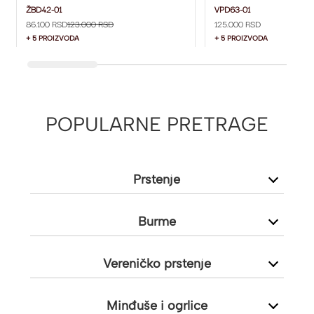
5 MM ŽBD42-01
DIJAMANTOM I DIJ
ŽBD42-01
VPD63-01
86.100 RSD
123.000 RSD
125.000 RSD
SA STRANE VPD63-0
+ 5 PROIZVODA
+ 5 PROIZVODA
POPULARNE PRETRAGE
Prstenje
Burme
Vereničko prstenje
Minđuše i ogrlice