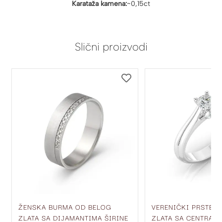
Karataža kamena:
~0,15ct
Slični proizvodi
DODAJ
DODAJ
NA
NA
LISTU
LISTU
ŽELJA
ŽELJA
ŽENSKA BURMA OD BELOG
VERENIČKI PRSTEN
ZLATA SA DIJAMANTIMA ŠIRINE
ZLATA SA CENTRAL