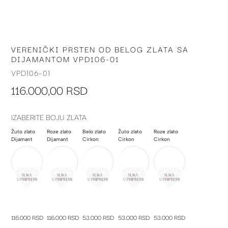
VERENIČKI PRSTEN OD BELOG ZLATA SA
Skip
DIJAMANTOM VPD106-01
to
the
VPD106-01
beginning
116.000,00 RSD
of
the
images
IZABERITE BOJU ZLATA
gallery
Žuto zlato
Roze zlato
Belo zlato
Žuto zlato
Roze zlato
Dijamant
Dijamant
Cirkon
Cirkon
Cirkon
116.000 RSD
116.000 RSD
53.000 RSD
53.000 RSD
53.000 RSD