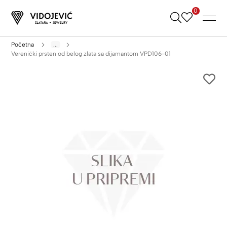
0
Skip
to
Content
Početna
...
Verenički prsten od belog zlata sa dijamantom VPD106-01
Skip
to
the
end
of
the
images
gallery