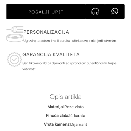
POŠALJI UPIT
PERSONALIZACIJA
Ugravirajte datum, ime ili poruku i učinite svoj nakit jedinstvenim.
GARANCIJA KVALITETA
Sertifikovano zlato i dijamanti sa garancijom autentičnosti i trajne
vrednosti.
Opis artikla
Materijal:
Roze zlato
Finoća zlata:
14 karata
Vrsta kamena:
Dijamant