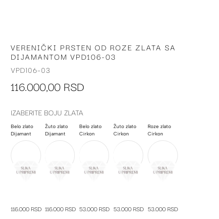
VERENIČKI PRSTEN OD ROZE ZLATA SA
Skip
DIJAMANTOM VPD106-03
to
the
VPD106-03
beginning
116.000,00 RSD
of
the
images
IZABERITE BOJU ZLATA
gallery
Belo zlato
Žuto zlato
Belo zlato
Žuto zlato
Roze zlato
Dijamant
Dijamant
Cirkon
Cirkon
Cirkon
116.000 RSD
116.000 RSD
53.000 RSD
53.000 RSD
53.000 RSD