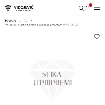
0
Skip
to
Content
Početna
...
Verenički prsten od roze zlata sa dijamantom VPD106-03
Skip
to
the
end
of
the
images
gallery