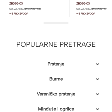
ŽBD66-03
ŽBD66-03
ŽBD66-03
ŽBD66-03
99.400 RSD
142.000 RSD
99.400 RSD
142.000 RSD
+ 5 PROIZVODA
+ 5 PROIZVODA
POPULARNE PRETRAGE
Prstenje
Burme
Vereničko prstenje
Minđuše i ogrlice