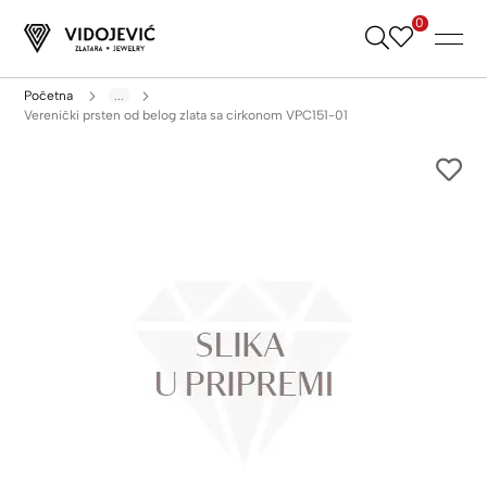
0
Skip
to
Content
Početna
...
Verenički prsten od belog zlata sa cirkonom VPC151-01
Skip
to
the
end
of
the
images
gallery