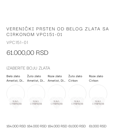
VERENIČKI PRSTEN OD BELOG ZLATA SA
Skip
CIRKONOM VPC151-01
to
the
VPC151-01
beginning
61.000,00 RSD
of
the
images
IZABERITE BOJU ZLATA
gallery
Belo zlato
Žuto zlato
Roze zlato
Žuto zlato
Roze zlato
Ametist, Dijamant, Poludragi kamen
Ametist, Dijamant, Poludragi kamen
Ametist, Dijamant, Poludragi kamen
Cirkon
Cirkon
184.000 RSD
184.000 RSD
184.000 RSD
61.000 RSD
61.000 RSD