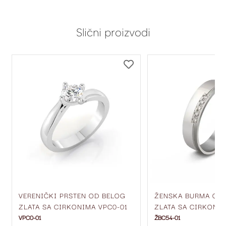
Slični proizvodi
DODAJ
DODAJ
NA
NA
LISTU
LISTU
ŽELJA
ŽELJA
VERENIČKI PRSTEN OD BELOG
ŽENSKA BURMA OD
ZLATA SA CIRKONIMA VPC0-01
ZLATA SA CIRKONIM
MM ŽBC54-01
VPC0-01
ŽBC54-01