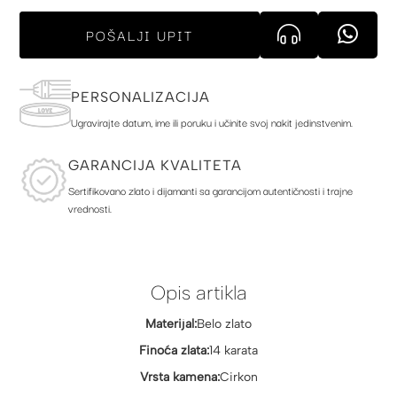
POŠALJI UPIT
PERSONALIZACIJA
Ugravirajte datum, ime ili poruku i učinite svoj nakit jedinstvenim.
GARANCIJA KVALITETA
Sertifikovano zlato i dijamanti sa garancijom autentičnosti i trajne
vrednosti.
Opis artikla
Materijal:
Belo zlato
Finoća zlata:
14 karata
Vrsta kamena:
Cirkon