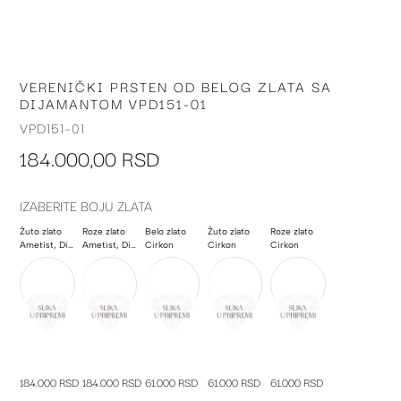
VERENIČKI PRSTEN OD BELOG ZLATA SA
Skip
DIJAMANTOM VPD151-01
to
the
VPD151-01
beginning
184.000,00 RSD
of
the
images
IZABERITE BOJU ZLATA
gallery
Žuto zlato
Roze zlato
Belo zlato
Žuto zlato
Roze zlato
Ametist, Dijamant, Poludragi kamen
Ametist, Dijamant, Poludragi kamen
Cirkon
Cirkon
Cirkon
184.000 RSD
184.000 RSD
61.000 RSD
61.000 RSD
61.000 RSD