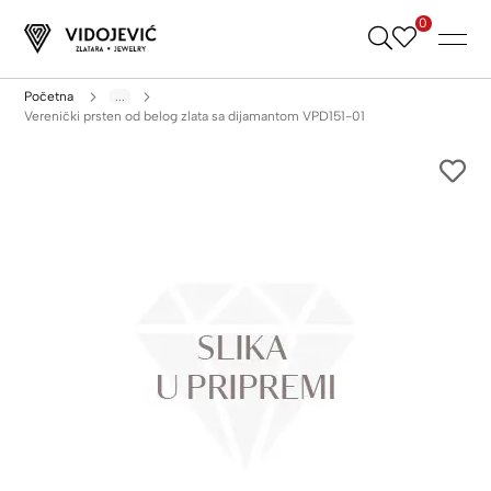
0
Skip
to
Content
Početna
...
Verenički prsten od belog zlata sa dijamantom VPD151-01
Skip
to
the
end
of
the
images
gallery