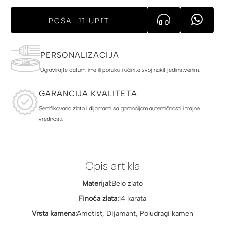
POŠALJI UPIT
PERSONALIZACIJA
Ugravirajte datum, ime ili poruku i učinite svoj nakit jedinstvenim.
GARANCIJA KVALITETA
Sertifikovano zlato i dijamanti sa garancijom autentičnosti i trajne
vrednosti.
Opis artikla
Materijal:
Belo zlato
Finoća zlata:
14 karata
Vrsta kamena:
Ametist, Dijamant, Poludragi kamen