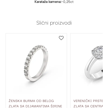
Karataža kamena:
~0,25ct
Slični proizvodi
DODAJ
DODAJ
NA
NA
LISTU
LISTU
ŽELJA
ŽELJA
ŽENSKA BURMA OD BELOG
VERENIČKI PRSTEN
ZLATA SA DIJAMANTIMA ŠIRINE
ZLATA SA CENTRAL