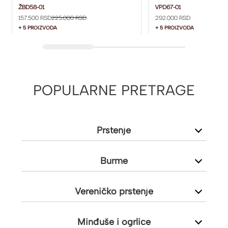
2.5 MM ŽBD58-01
DIJAMANTOM I DIJ
ŽBD58-01
VPD67-01
157.500 RSD
225.000 RSD
292.000 RSD
SA STRANE VPD67-0
+ 5 PROIZVODA
+ 5 PROIZVODA
POPULARNE PRETRAGE
Prstenje
Burme
Vereničko prstenje
Minđuše i ogrlice