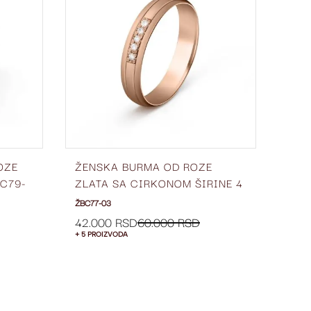
LISTU
LISTU
ŽELJA
ŽELJA
OZE
ŽENSKA BURMA OD ROZE
ŽEN
C79-
ZLATA SA CIRKONOM ŠIRINE 4
ZLA
MM ŽBC77-03
6 M
ŽBC77-03
ŽBC6
42.000 RSD
60.000 RSD
63.
+ 5 PROIZVODA
+ 5 P