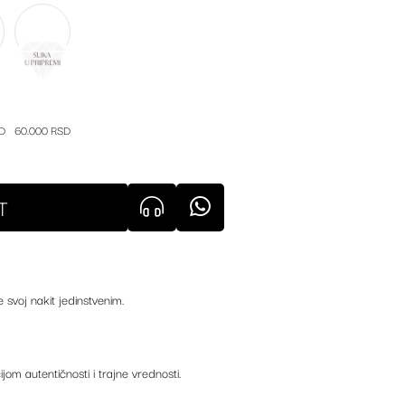
D
60.000 RSD
T
e svoj nakit jedinstvenim.
ijom autentičnosti i trajne vrednosti.