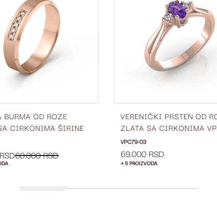
LISTU
ŽELJA
A BURMA OD ROZE
VERENIČKI PRSTEN OD R
SA CIRKONIMA ŠIRINE
ZLATA SA CIRKONIMA VP
 ŽBC70-03
03
VPC79-03
69.000 RSD
 RSD
60.000 RSD
ODA
+ 5 PROIZVODA