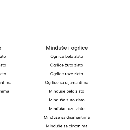
e
Minđuše i ogrlice
lato
Ogrlice belo zlato
lato
Ogrlice žuto zlato
lato
Ogrlice roze zlato
antima
Ogrlice sa dijamantima
onima
Minđuše belo zlato
Minđuše žuto zlato
Minđuše roze zlato
Minđuše sa dijamantima
Minđuše sa cirkonima