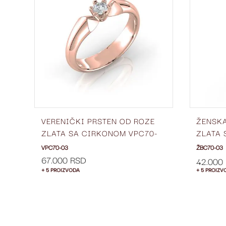
LISTU
LISTU
ŽELJA
ŽELJA
VERENIČKI PRSTEN OD ROZE
ŽENSK
4-
ZLATA SA CIRKONOM VPC70-
ZLATA 
03
4.5 MM
VPC70-03
ŽBC70-03
67.000 RSD
42.000
+ 5 PROIZVODA
+ 5 PROIZV