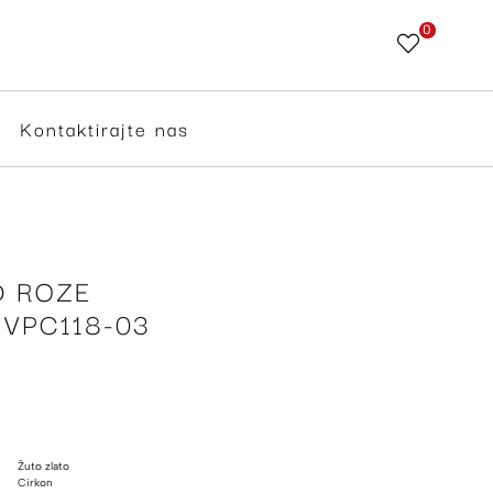
0
Skip
to
Content
Kontaktirajte nas
D ROZE
 VPC118-03
Žuto zlato
Cirkon