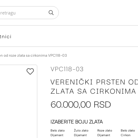
tnici
en od roze zlata sa cirkonima VPC118-03
VPC118-03
VERENIČKI PRSTEN O
ZLATA SA CIRKONIMA
60.000,00 RSD
IZABERITE BOJU ZLATA
Belo zlato
Žuto zlato
Roze zlato
Belo zlato
Dijamant
Dijamant
Dijamant
Cirkon