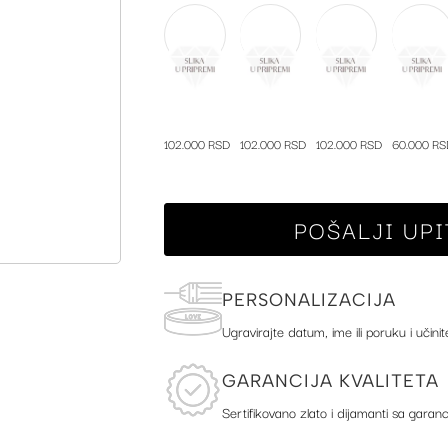
102.000 RSD
102.000 RSD
102.000 RSD
60.000 RS
POŠALJI UPI
PERSONALIZACIJA
Ugravirajte datum, ime ili poruku i učinit
GARANCIJA KVALITETA
Sertifikovano zlato i dijamanti sa garanc