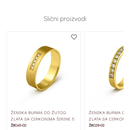
Slični proizvodi
DODAJ
DODAJ
NA
NA
LISTU
LISTU
ŽELJA
ŽELJA
ŽENSKA BURMA OD ŽUTOG
ŽENSKA BURMA OD
ZLATA SA CIRKONIMA ŠIRINE 5
ZLATA SA CIRKONIM
MM ŽBC45-02
MM ŽBC29-02
ŽBC45-02
ŽBC29-02