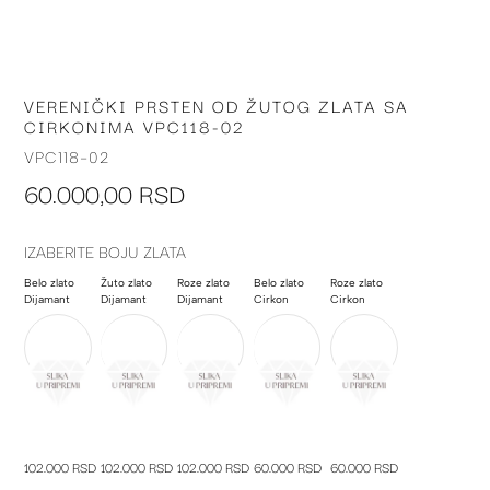
VERENIČKI PRSTEN OD ŽUTOG ZLATA SA
Skip
CIRKONIMA VPC118-02
to
the
VPC118-02
beginning
60.000,00 RSD
of
the
images
IZABERITE BOJU ZLATA
gallery
Belo zlato
Žuto zlato
Roze zlato
Belo zlato
Roze zlato
Dijamant
Dijamant
Dijamant
Cirkon
Cirkon
102.000 RSD
102.000 RSD
102.000 RSD
60.000 RSD
60.000 RSD