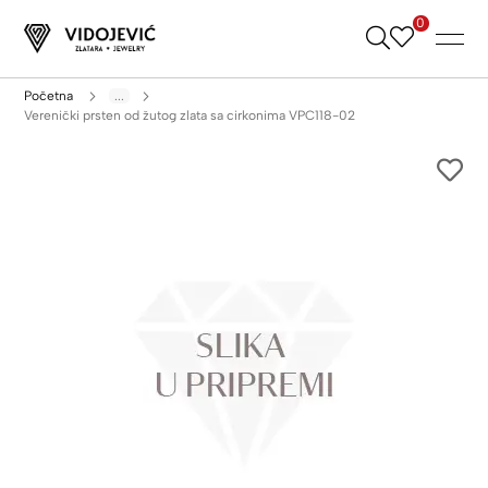
0
Skip
to
Content
Početna
...
Verenički prsten od žutog zlata sa cirkonima VPC118-02
Skip
to
the
end
of
the
images
gallery