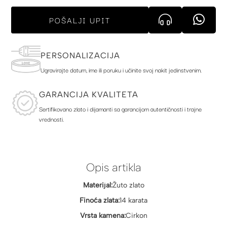
POŠALJI UPIT
PERSONALIZACIJA
Ugravirajte datum, ime ili poruku i učinite svoj nakit jedinstvenim.
GARANCIJA KVALITETA
Sertifikovano zlato i dijamanti sa garancijom autentičnosti i trajne
vrednosti.
Opis artikla
Materijal:
Žuto zlato
Finoća zlata:
14 karata
Vrsta kamena:
Cirkon