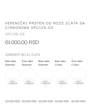
VERENIČKI PRSTEN OD ROZE ZLATA SA
Skip
CIRKONIMA VPC125-03
to
the
VPC125-03
beginning
61.000,00 RSD
of
the
images
IZABERITE BOJU ZLATA
gallery
Belo zlato
Žuto zlato
Roze zlato
Belo zlato
Žuto zlato
Dijamant
Dijamant
Dijamant
Cirkon
Cirkon
113.000 RSD
113.000 RSD
113.000 RSD
61.000 RSD
61.000 RSD