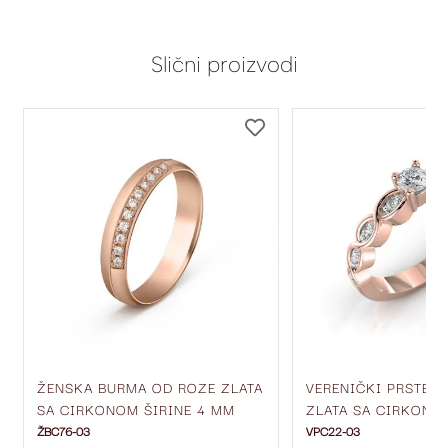
Slični proizvodi
DODAJ
DODAJ
NA
NA
LISTU
LISTU
ŽELJA
ŽELJA
ŽENSKA BURMA OD ROZE ZLATA
VERENIČKI PRSTEN
SA CIRKONOM ŠIRINE 4 MM
ZLATA SA CIRKONI
ŽBC76-03
ŽBC76-03
VPC22-03