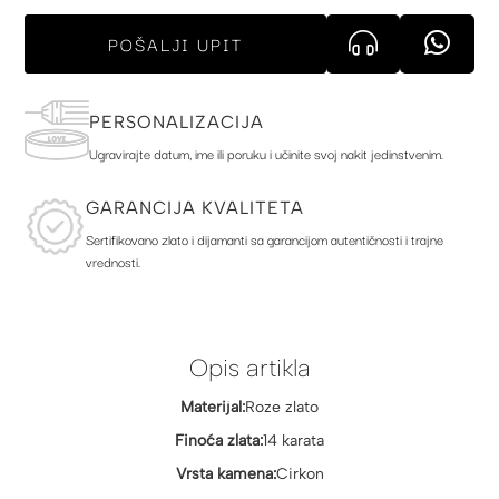
POŠALJI UPIT
PERSONALIZACIJA
Ugravirajte datum, ime ili poruku i učinite svoj nakit jedinstvenim.
GARANCIJA KVALITETA
Sertifikovano zlato i dijamanti sa garancijom autentičnosti i trajne
vrednosti.
Opis artikla
Materijal:
Roze zlato
Finoća zlata:
14 karata
Vrsta kamena:
Cirkon