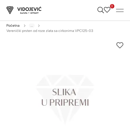
0
Skip
to
Content
Početna
...
Verenički prsten od roze zlata sa cirkonima VPC125-03
Skip
to
the
end
of
the
images
gallery