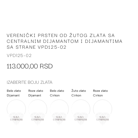
VERENIČKI PRSTEN OD ŽUTOG ZLATA SA
Skip
CENTRALNIM DIJAMANTOM I DIJAMANTIMA
to
SA STRANE VPD125-02
the
beginning
VPD125-02
of
113.000,00 RSD
the
images
gallery
IZABERITE BOJU ZLATA
Belo zlato
Roze zlato
Belo zlato
Žuto zlato
Roze zlato
Dijamant
Dijamant
Cirkon
Cirkon
Cirkon