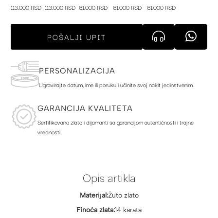
113.000 RSD
113.000 RSD
61.000 RSD
61.000 RSD
61.000 RSD
POŠALJI UPIT
PERSONALIZACIJA
Ugravirajte datum, ime ili poruku i učinite svoj nakit jedinstvenim.
GARANCIJA KVALITETA
Sertifikovano zlato i dijamanti sa garancijom autentičnosti i trajne
vrednosti.
Opis artikla
Materijal:
Žuto zlato
Finoća zlata:
14 karata