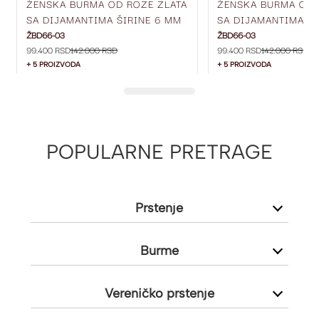
ŽENSKA BURMA OD ROZE ZLATA
ŽENSKA BURMA OD 
SA DIJAMANTIMA ŠIRINE 6 MM
SA DIJAMANTIMA ŠI
ŽBD66-03
ŽBD66-03
ŽBD66-03
ŽBD66-03
99.400 RSD
142.000 RSD
99.400 RSD
142.000 RSD
+ 5 PROIZVODA
+ 5 PROIZVODA
POPULARNE PRETRAGE
Prstenje
Burme
Vereničko prstenje