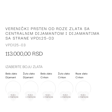
VERENIČKI PRSTEN OD ROZE ZLATA SA
Skip
CENTRALNIM DIJAMANTOM I DIJAMANTIMA
to
SA STRANE VPD125-03
the
beginning
VPD125-03
of
113.000,00 RSD
the
images
gallery
IZABERITE BOJU ZLATA
Belo zlato
Žuto zlato
Belo zlato
Žuto zlato
Roze zlato
Dijamant
Dijamant
Cirkon
Cirkon
Cirkon