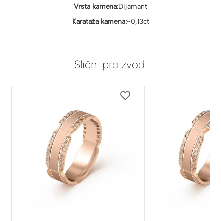
Vrsta kamena:
Dijamant
Karataža kamena:
~0,13ct
Slični proizvodi
DODAJ
DODAJ
NA
NA
LISTU
LISTU
ŽELJA
ŽELJA