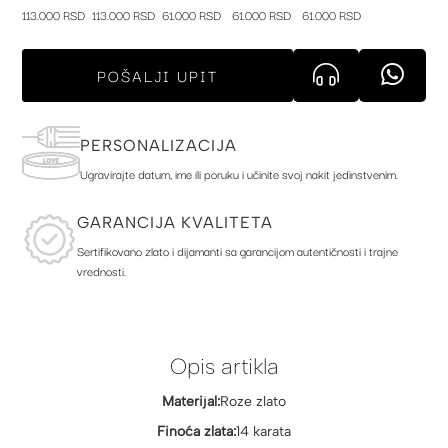
113.000 RSD
113.000 RSD
61.000 RSD
61.000 RSD
61.000 RSD
POŠALJI UPIT
PERSONALIZACIJA
Ugravirajte datum, ime ili poruku i učinite svoj nakit jedinstvenim.
GARANCIJA KVALITETA
Sertifikovano zlato i dijamanti sa garancijom autentičnosti i trajne
vrednosti.
Opis artikla
Materijal:
Roze zlato
Finoća zlata:
14 karata