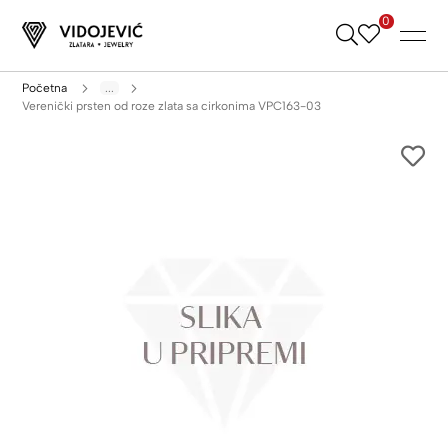
0
Skip
to
Content
Početna
...
Verenički prsten od roze zlata sa cirkonima VPC163-03
Skip
to
the
end
of
the
images
gallery