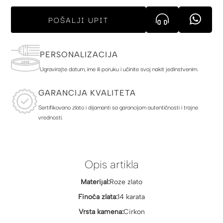
POŠALJI UPIT
PERSONALIZACIJA
Ugravirajte datum, ime ili poruku i učinite svoj nakit jedinstvenim.
GARANCIJA KVALITETA
Sertifikovano zlato i dijamanti sa garancijom autentičnosti i trajne
vrednosti.
Opis artikla
Materijal:
Roze zlato
Finoća zlata:
14 karata
Vrsta kamena:
Cirkon