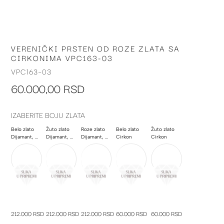
VERENIČKI PRSTEN OD ROZE ZLATA SA
Skip
CIRKONIMA VPC163-03
to
the
VPC163-03
beginning
60.000,00 RSD
of
the
images
IZABERITE BOJU ZLATA
gallery
Belo zlato
Žuto zlato
Roze zlato
Belo zlato
Žuto zlato
Dijamant, Morganit, Poludragi kamen
Dijamant, Morganit, Poludragi kamen
Dijamant, Morganit, Poludragi kamen
Cirkon
Cirkon
212.000 RSD
212.000 RSD
212.000 RSD
60.000 RSD
60.000 RSD