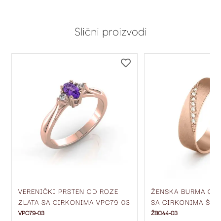
Slični proizvodi
DODAJ
DODAJ
NA
NA
LISTU
LISTU
ŽELJA
ŽELJA
VERENIČKI PRSTEN OD ROZE
ŽENSKA BURMA OD 
ZLATA SA CIRKONIMA VPC79-03
SA CIRKONIMA ŠIR
ŽBC44-03
VPC79-03
ŽBC44-03