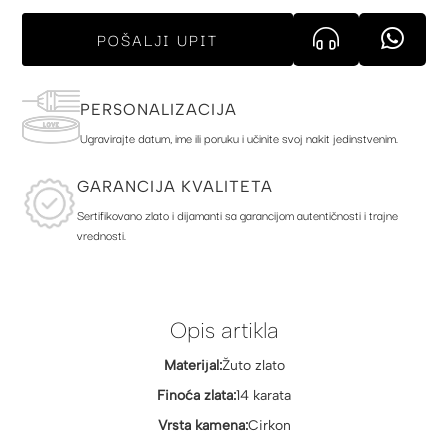
POŠALJI UPIT
PERSONALIZACIJA
Ugravirajte datum, ime ili poruku i učinite svoj nakit jedinstvenim.
GARANCIJA KVALITETA
Sertifikovano zlato i dijamanti sa garancijom autentičnosti i trajne
vrednosti.
Opis artikla
Materijal:
Žuto zlato
Finoća zlata:
14 karata
Vrsta kamena:
Cirkon