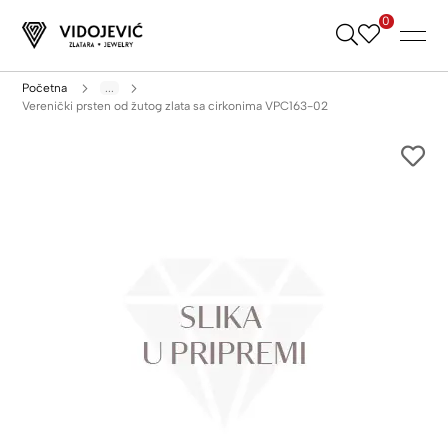
0
Skip
to
Content
Početna
...
Verenički prsten od žutog zlata sa cirkonima VPC163-02
Skip
to
the
end
of
the
images
gallery