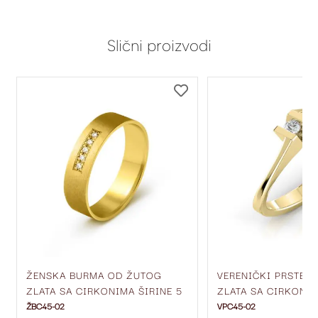
Slični proizvodi
DODAJ
DODAJ
NA
NA
LISTU
LISTU
ŽELJA
ŽELJA
ŽENSKA BURMA OD ŽUTOG
VERENIČKI PRSTEN
ZLATA SA CIRKONIMA ŠIRINE 5
ZLATA SA CIRKONO
MM ŽBC45-02
ŽBC45-02
VPC45-02