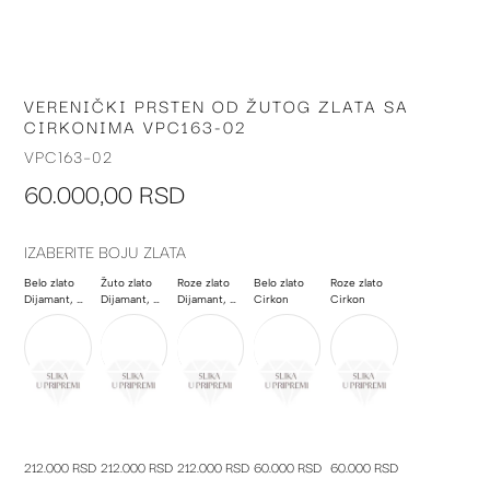
VERENIČKI PRSTEN OD ŽUTOG ZLATA SA
Skip
CIRKONIMA VPC163-02
to
the
VPC163-02
beginning
60.000,00 RSD
of
the
images
IZABERITE BOJU ZLATA
gallery
Belo zlato
Žuto zlato
Roze zlato
Belo zlato
Roze zlato
Dijamant, Morganit, Poludragi kamen
Dijamant, Morganit, Poludragi kamen
Dijamant, Morganit, Poludragi kamen
Cirkon
Cirkon
212.000 RSD
212.000 RSD
212.000 RSD
60.000 RSD
60.000 RSD