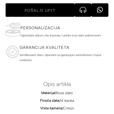
POŠALJI UPIT
PERSONALIZACIJA
Ugravirajte datum, ime ili poruku i učinite svoj nakit jedinstvenim.
GARANCIJA KVALITETA
Sertifikovano zlato i dijamanti sa garancijom autentičnosti i trajne
vrednosti.
Opis artikla
Materijal:
Roze zlato
Finoća zlata:
14 karata
Vrsta kamena:
Cirkon