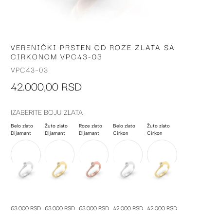
VERENIČKI PRSTEN OD ROZE ZLATA SA
Skip
CIRKONOM VPC43-03
to
the
VPC43-03
beginning
42.000,00 RSD
of
the
images
IZABERITE BOJU ZLATA
gallery
Belo zlato
Žuto zlato
Roze zlato
Belo zlato
Žuto zlato
Dijamant
Dijamant
Dijamant
Cirkon
Cirkon
63.000 RSD
63.000 RSD
63.000 RSD
42.000 RSD
42.000 RSD