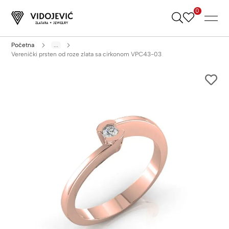
0
Skip
to
Content
Početna
...
Verenički prsten od roze zlata sa cirkonom VPC43-03
Skip
to
the
end
of
the
images
gallery