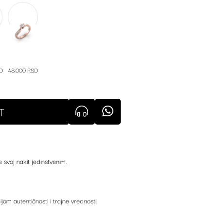
D
48.000 RSD
T
e svoj nakit jedinstvenim.
ijom autentičnosti i trajne vrednosti.