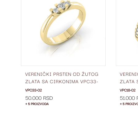
LISTU
LISTU
ŽELJA
ŽELJA
OG
VERENIČKI PRSTEN OD ŽUTOG
VERENI
-
ZLATA SA CIRKONIMA VPC33-
ZLATA 
02
02
VPC33-02
VPC18-02
50.000 RSD
51.000
+ 5 PROIZVODA
+ 5 PROIZV