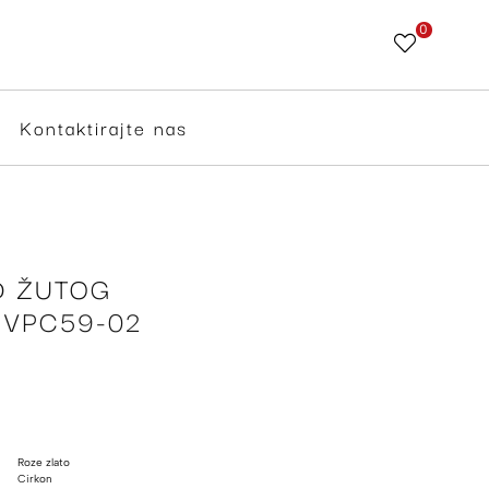
0
Skip
to
Content
Kontaktirajte nas
D ŽUTOG
 VPC59-02
Roze zlato
Cirkon