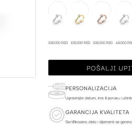
108.000 RSD
108.000 RSD
108.000 RSD
48.000 RS
POŠALJI UPI
PERSONALIZACIJA
Ugravirajte datum, ime ili poruku i učinit
GARANCIJA KVALITETA
Sertifikovano zlato i dijamanti sa garanc