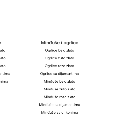
e
Minđuše i ogrlice
lato
Ogrlice belo zlato
lato
Ogrlice žuto zlato
lato
Ogrlice roze zlato
antima
Ogrlice sa dijamantima
onima
Minđuše belo zlato
Minđuše žuto zlato
Minđuše roze zlato
Minđuše sa dijamantima
Minđuše sa cirkonima