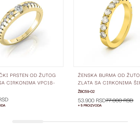
LISTU
ŽELJA
ČKI PRSTEN OD ŽUTOG
ŽENSKA BURMA OD ŽUT
SA CIRKONIMA VPC18-
ZLATA SA CIRKONIMA ŠI
3 MM ŽBC59-02
ŽBC59-02
 RSD
53.900 RSD
77.000 RSD
ODA
+ 5 PROIZVODA