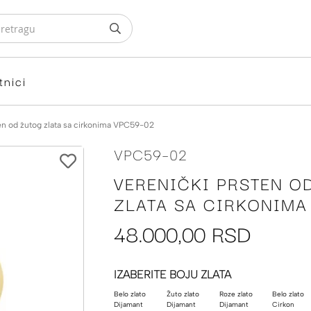
tnici
en od žutog zlata sa cirkonima VPC59-02
VPC59-02
VERENIČKI PRSTEN O
ZLATA SA CIRKONIMA
48.000,00 RSD
IZABERITE BOJU ZLATA
Belo zlato
Žuto zlato
Roze zlato
Belo zlato
Dijamant
Dijamant
Dijamant
Cirkon