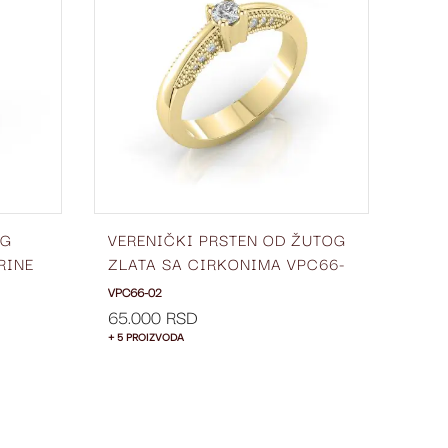
LISTU
LISTU
ŽELJA
ŽELJA
OG
VERENIČKI PRSTEN OD ŽUTOG
VER
RINE
ZLATA SA CIRKONIMA VPC66-
ZLA
02
02
VPC66-02
VPC15
65.000 RSD
67.
+ 5 PROIZVODA
+ 5 P