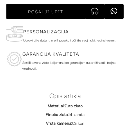
POŠALJI UPIT
PERSONALIZACIJA
Ugravirajte datum, ime ili poruku i učinite svoj nakit jedinstvenim.
GARANCIJA KVALITETA
Sertifikovano zlato i dijamanti sa garancijom autentičnosti i trajne
vrednosti.
Opis artikla
Materijal:
Žuto zlato
Finoća zlata:
14 karata
Vrsta kamena:
Cirkon