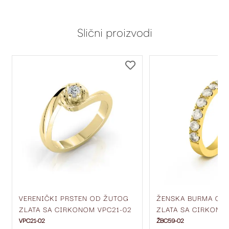
Slični proizvodi
DODAJ
DODAJ
NA
NA
LISTU
LISTU
ŽELJA
ŽELJA
VERENIČKI PRSTEN OD ŽUTOG
ŽENSKA BURMA OD
ZLATA SA CIRKONOM VPC21-02
ZLATA SA CIRKONIM
MM ŽBC59-02
VPC21-02
ŽBC59-02