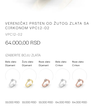
VERENIČKI PRSTEN OD ŽUTOG ZLATA SA
Skip
CIRKONOM VPC12-02
to
the
VPC12-02
beginning
64.000,00 RSD
of
the
images
IZABERITE BOJU ZLATA
gallery
Belo zlato
Žuto zlato
Roze zlato
Belo zlato
Roze zlato
Dijamant
Dijamant
Dijamant
Cirkon
Cirkon
111.000 RSD
111.000 RSD
111.000 RSD
64.000 RSD
64.000 RSD