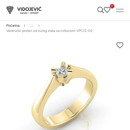
0
Skip
to
Content
Početna
...
Verenički prsten od žutog zlata sa cirkonom VPC12-02
Skip
to
the
end
of
the
images
gallery