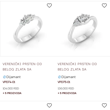
DODAJ
NA
LISTU
ŽELJA
VERENIČKI PRSTEN OD
VERENIČKI PRSTEN OD
BELOG ZLATA SA
BELOG ZLATA SA
CENTRALNIM DIJAMANTOM I
CENTRALNIM DIJAMANTOM I
Dijamant
Dijamant
DIJAMANTIMA SA STRANE
DIJAMANTIMA SA STRANE
VPD74-01
VPD75-01
VPD74-01
VPD75-01
104.000 RSD
136.000 RSD
+ 5 PROIZVODA
+ 5 PROIZVODA
DODAJ