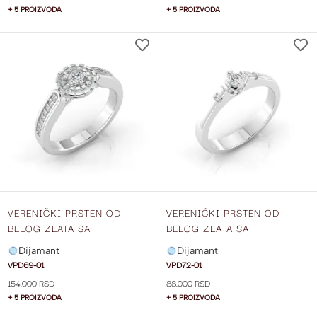
+ 5 PROIZVODA
+ 5 PROIZVODA
DODAJ
NA
LISTU
ŽELJA
VERENIČKI PRSTEN OD
VERENIČKI PRSTEN OD
BELOG ZLATA SA
BELOG ZLATA SA
CENTRALNIM DIJAMANTOM I
CENTRALNIM DIJAMANTOM I
Dijamant
Dijamant
DIJAMANTIMA SA STRANE
DIJAMANTIMA SA STRANE
VPD69-01
VPD72-01
VPD69-01
VPD72-01
154.000 RSD
88.000 RSD
+ 5 PROIZVODA
+ 5 PROIZVODA