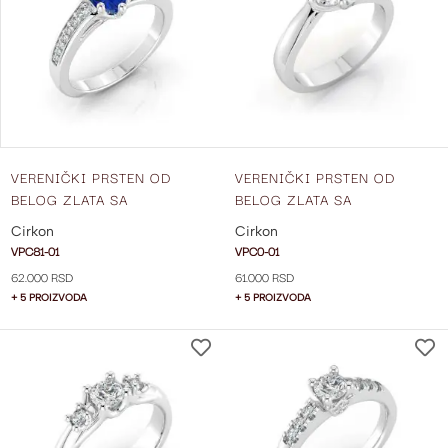
LISTU
ŽELJA
VERENIČKI PRSTEN OD
VERENIČKI PRSTEN OD
BELOG ZLATA SA
BELOG ZLATA SA
CIRKONIMA I VPC81-01
CIRKONIMA VPC0-01
Cirkon
Cirkon
VPC81-01
VPC0-01
62.000 RSD
61.000 RSD
+ 5 PROIZVODA
+ 5 PROIZVODA
DODAJ
NA
LISTU