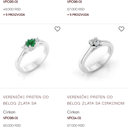
VPC95-01
VPC96-01
48.000 RSD
67.000 RSD
+ 5 PROIZVODA
+ 5 PROIZVODA
DODAJ
NA
LISTU
ŽELJA
VERENIČKI PRSTEN OD
VERENIČKI PRSTEN OD
BELOG ZLATA SA
BELOG ZLATA SA CIRKONOM
CIRKONIMA VPC98-01
VPC14-01
Cirkon
Cirkon
VPC98-01
VPC14-01
60.000 RSD
67.000 RSD