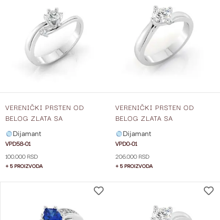
NA
LISTU
ŽELJA
VERENIČKI PRSTEN OD
VERENIČKI PRSTEN OD
BELOG ZLATA SA
BELOG ZLATA SA
CENTRALNIM DIJAMANTOM I
CENTRALNIM DIJAMANTOM
Dijamant
Dijamant
DIJAMANTOM SA STRANE
VPD0-01
VPD58-01
VPD0-01
VPD58-01
100.000 RSD
206.000 RSD
+ 5 PROIZVODA
+ 5 PROIZVODA
DODAJ
NA