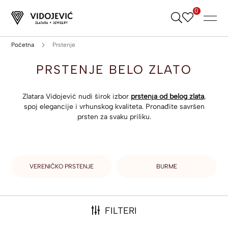
0
Skip
to
Content
Početna
Prstenje
PRSTENJE BELO ZLATO
Zlatara Vidojević nudi širok izbor
prstenja od belog zlata
,
spoj elegancije i vrhunskog kvaliteta. Pronađite savršen
prsten za svaku priliku.
VERENIČKO PRSTENJE
BURME
FILTERI