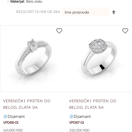
Materijal
Belo zlato
SET
REZULTATI
73
-
108
OD
284
DESCEND
DIRECTI
DODAJ
NA
LISTU
ŽELJA
VERENIČKI PRSTEN OD
VERENIČKI PRSTEN OD
BELOG ZLATA SA
BELOG ZLATA SA
CENTRALNIM DIJAMANTOM I
CENTRALNIM DIJAMANTOM I
Dijamant
Dijamant
DIJAMANTIMA SA STRANE
DIJAMANTIMA SA STRANE
VPD66-01
VPD67-01
VPD66-01
VPD67-01
145.000 RSD
292.000 RSD