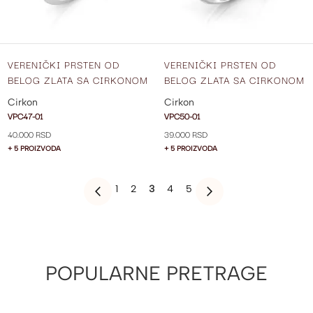
VERENIČKI PRSTEN OD
VERENIČKI PRSTEN OD
BELOG ZLATA SA CIRKONOM
BELOG ZLATA SA CIRKONOM
VPC47-01
VPC50-01
Cirkon
Cirkon
VPC47-01
VPC50-01
40.000 RSD
39.000 RSD
+ 5 PROIZVODA
+ 5 PROIZVODA
PAGE
PAGE
PAGE
YOU'RE
PAGE
PAGE
1
2
3
4
5
PAGE
PREVIOUS
PAGE
SLEDEĆE
CURRENTLY
READING
PAGE
POPULARNE PRETRAGE