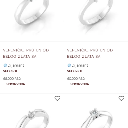
LISTU
ŽELJA
VERENIČKI PRSTEN OD
VERENIČKI PRSTEN OD
BELOG ZLATA SA
BELOG ZLATA SA
DIJAMANTOM VPD31-01
DIJAMANTOM VPD32-01
Dijamant
Dijamant
VPD31-01
VPD32-01
68.000 RSD
60.000 RSD
+ 5 PROIZVODA
+ 5 PROIZVODA
DODAJ
NA
LISTU
ŽELJA