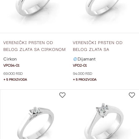
ŽELJA
VERENIČKI PRSTEN OD
VERENIČKI PRSTEN OD
BELOG ZLATA SA CIRKONOM
BELOG ZLATA SA
VPC94-01
DIJAMANTOM VPC2-01
Cirkon
Dijamant
VPC94-01
VPD2-01
69.000 RSD
94.000 RSD
+ 5 PROIZVODA
+ 5 PROIZVODA
DODAJ
NA
LISTU
ŽELJA