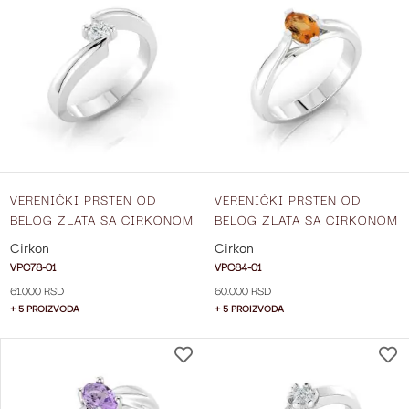
NA
LISTU
ŽELJA
VERENIČKI PRSTEN OD
VERENIČKI PRSTEN OD
BELOG ZLATA SA CIRKONOM
BELOG ZLATA SA CIRKONOM
VPC78-01
VPC84-01
Cirkon
Cirkon
VPC78-01
VPC84-01
61.000 RSD
60.000 RSD
+ 5 PROIZVODA
+ 5 PROIZVODA
DODAJ
NA