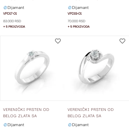
DIJAMANTOM VPD17-01
DIJAMANTOM VPD19-01
Dijamant
Dijamant
VPD17-01
VPD19-01
83.000 RSD
70.000 RSD
+ 5 PROIZVODA
+ 5 PROIZVODA
DODAJ
NA
LISTU
ŽELJA
VERENIČKI PRSTEN OD
VERENIČKI PRSTEN OD
BELOG ZLATA SA
BELOG ZLATA SA
DIJAMANTOM VPD20-01
DIJAMANTOM VPD21-01
Dijamant
Dijamant