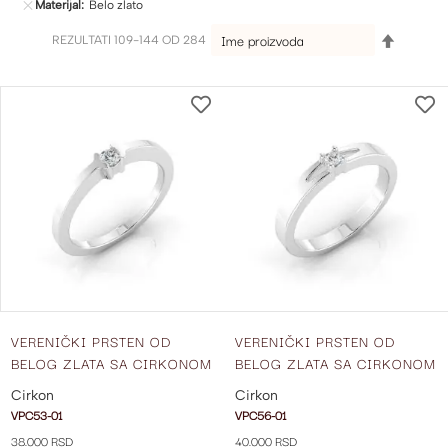
Materijal
Belo zlato
SET
REZULTATI
109
-
144
OD
284
DESCEN
DIRECTI
DODAJ
NA
LISTU
ŽELJA
VERENIČKI PRSTEN OD
VERENIČKI PRSTEN OD
BELOG ZLATA SA CIRKONOM
BELOG ZLATA SA CIRKONOM
VPC53-01
VPC56-01
Cirkon
Cirkon
VPC53-01
VPC56-01
38.000 RSD
40.000 RSD