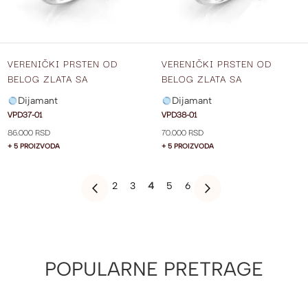
VERENIČKI PRSTEN OD
VERENIČKI PRSTEN OD
BELOG ZLATA SA
BELOG ZLATA SA
DIJAMANTOM VPD37-01
DIJAMANTOM VPD38-01
Dijamant
Dijamant
VPD37-01
VPD38-01
86.000 RSD
70.000 RSD
+ 5 PROIZVODA
+ 5 PROIZVODA
PAGE
PAGE
PAGE
YOU'RE
PAGE
PAGE
2
3
4
5
6
PAGE
PREVIOUS
PAGE
SLEDEĆE
CURRENTLY
READING
PAGE
POPULARNE PRETRAGE