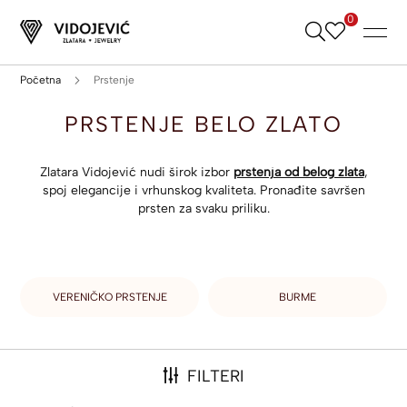
0
Skip
to
Content
Početna
Prstenje
PRSTENJE BELO ZLATO
Zlatara Vidojević nudi širok izbor
prstenja od belog zlata
,
spoj elegancije i vrhunskog kvaliteta. Pronađite savršen
prsten za svaku priliku.
VERENIČKO PRSTENJE
BURME
FILTERI