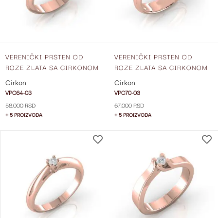
VERENIČKI PRSTEN OD
VERENIČKI PRSTEN OD
ROZE ZLATA SA CIRKONOM
ROZE ZLATA SA CIRKONOM
VPC64-03
VPC70-03
Cirkon
Cirkon
VPC64-03
VPC70-03
58.000 RSD
67.000 RSD
+ 5 PROIZVODA
+ 5 PROIZVODA
DODAJ
NA
LISTU
ŽELJA