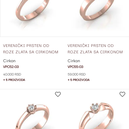
ŽELJA
VERENIČKI PRSTEN OD
VERENIČKI PRSTEN OD
ROZE ZLATA SA CIRKONOM
ROZE ZLATA SA CIRKONOM
VPC52-03
VPC55-03
Cirkon
Cirkon
VPC52-03
VPC55-03
40.000 RSD
59.000 RSD
+ 5 PROIZVODA
+ 5 PROIZVODA
DODAJ
NA
LISTU
ŽELJA