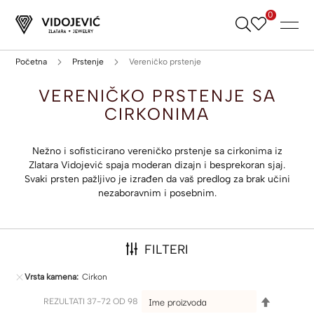
0
Skip
to
Content
Početna
Prstenje
Vereničko prstenje
VERENIČKO PRSTENJE SA
CIRKONIMA
Nežno i sofisticirano vereničko prstenje sa cirkonima iz
Zlatara Vidojević spaja moderan dizajn i besprekoran sjaj.
Svaki prsten pažljivo je izrađen da vaš predlog za brak učini
nezaboravnim i posebnim.
FILTERI
Vrsta kamena
Cirkon
SET
REZULTATI
37
-
72
OD
98
DESCENDI