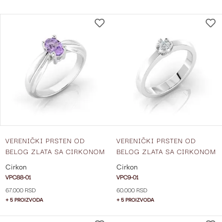
DIRECTIO
DODAJ
NA
LISTU
ŽELJA
VERENIČKI PRSTEN OD
VERENIČKI PRSTEN OD
BELOG ZLATA SA CIRKONOM
BELOG ZLATA SA CIRKONOM
VPC88-01
VPC9-01
Cirkon
Cirkon
VPC88-01
VPC9-01
67.000 RSD
60.000 RSD
+ 5 PROIZVODA
+ 5 PROIZVODA