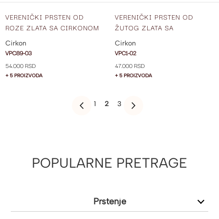
VERENIČKI PRSTEN OD
VERENIČKI PRSTEN OD
ROZE ZLATA SA CIRKONOM
ŽUTOG ZLATA SA
VPC89-03
CIRKONIMA VPC1.1-02
Cirkon
Cirkon
VPC89-03
VPC1-02
54.000 RSD
47.000 RSD
+ 5 PROIZVODA
+ 5 PROIZVODA
PAGE
PAGE
YOU'RE
PAGE
1
2
3
PAGE
PREVIOUS
PAGE
SLEDEĆE
CURRENTLY
READING
PAGE
POPULARNE PRETRAGE
Prstenje