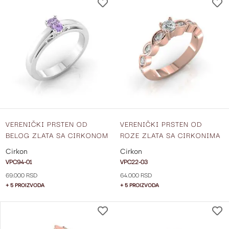
DODAJ
NA
LISTU
ŽELJA
VERENIČKI PRSTEN OD
VERENIČKI PRSTEN OD
BELOG ZLATA SA CIRKONOM
ROZE ZLATA SA CIRKONIMA
VPC94-01
VPC22-03
Cirkon
Cirkon
VPC94-01
VPC22-03
69.000 RSD
64.000 RSD
+ 5 PROIZVODA
+ 5 PROIZVODA
DODAJ
NA