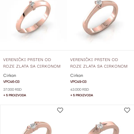
LISTU
ŽELJA
VERENIČKI PRSTEN OD
VERENIČKI PRSTEN OD
ROZE ZLATA SA CIRKONOM
ROZE ZLATA SA CIRKONOM
VPC46-03
VPC49-03
Cirkon
Cirkon
VPC46-03
VPC49-03
37.000 RSD
43.000 RSD
+ 5 PROIZVODA
+ 5 PROIZVODA
DODAJ
NA
LISTU