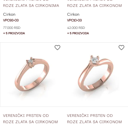
ROZE ZLATA SA CIRKONIMA
ROZE ZLATA SA CIRKONOM
VPC93-03
VPC10-03
Cirkon
Cirkon
VPC93-03
VPC10-03
77.000 RSD
42.000 RSD
+ 5 PROIZVODA
+ 5 PROIZVODA
DODAJ
NA
LISTU
ŽELJA
VERENIČKI PRSTEN OD
VERENIČKI PRSTEN OD
ROZE ZLATA SA CIRKONOM
ROZE ZLATA SA CIRKONOM
VPC13-03
VPC16-03