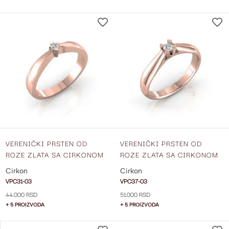
DODAJ
NA
LISTU
ŽELJA
VERENIČKI PRSTEN OD
VERENIČKI PRSTEN OD
ROZE ZLATA SA CIRKONOM
ROZE ZLATA SA CIRKONOM
VPC31-03
VPC37-023
Cirkon
Cirkon
VPC31-03
VPC37-03
44.000 RSD
51.000 RSD
+ 5 PROIZVODA
+ 5 PROIZVODA