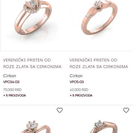
LISTU
ŽELJA
VERENIČKI PRSTEN OD
VERENIČKI PRSTEN OD
ROZE ZLATA SA CIRKONIMA
ROZE ZLATA SA CIRKONIMA
VPC34-03
VPC5-03
Cirkon
Cirkon
VPC34-03
VPC5-03
75.000 RSD
42.000 RSD
+ 5 PROIZVODA
+ 5 PROIZVODA
DODAJ
NA
LISTU