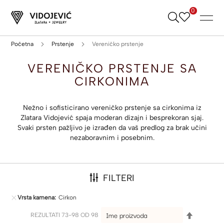
0
Skip
to
Content
Početna
Prstenje
Vereničko prstenje
VERENIČKO PRSTENJE SA
CIRKONIMA
Nežno i sofisticirano vereničko prstenje sa cirkonima iz
Zlatara Vidojević spaja moderan dizajn i besprekoran sjaj.
Svaki prsten pažljivo je izrađen da vaš predlog za brak učini
nezaboravnim i posebnim.
FILTERI
Vrsta kamena
Cirkon
SET
REZULTATI
73
-
98
OD
98
DESCENDI