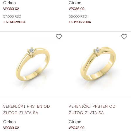
Cirkon
Cirkon
VPC30-02
VPC36-02
57.000 RSD
56.000 RSD
+ 5 PROIZVODA
+ 5 PROIZVODA
DODAJ
NA
LISTU
ŽELJA
VERENIČKI PRSTEN OD
VERENIČKI PRSTEN OD
ŽUTOG ZLATA SA
ŽUTOG ZLATA SA
CIRKONOM VPC39-02
CIRKONOM VPC42-02
Cirkon
Cirkon
VPC39-02
VPC42-02