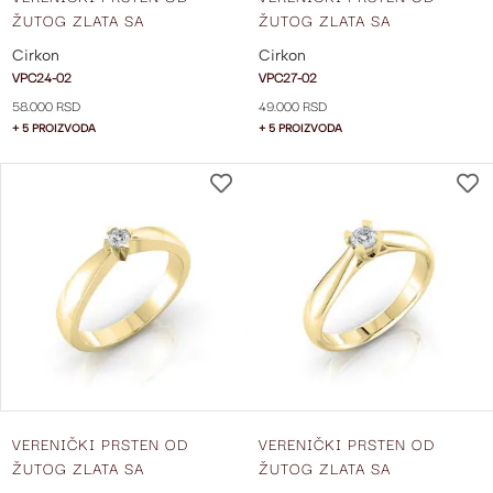
ŽUTOG ZLATA SA
ŽUTOG ZLATA SA
CIRKONOM VPC24-02
CIRKONOM VPC27-02
Cirkon
Cirkon
VPC24-02
VPC27-02
58.000 RSD
49.000 RSD
+ 5 PROIZVODA
+ 5 PROIZVODA
DODAJ
NA
LISTU
ŽELJA
VERENIČKI PRSTEN OD
VERENIČKI PRSTEN OD
ŽUTOG ZLATA SA
ŽUTOG ZLATA SA
CIRKONOM VPC30-02
CIRKONOM VPC36-02