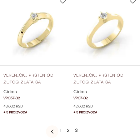
DODAJ
NA
LISTU
ŽELJA
VERENIČKI PRSTEN OD
VERENIČKI PRSTEN OD
ŽUTOG ZLATA SA
ŽUTOG ZLATA SA
CIRKONOM VPC57-02
CIRKOONOM VPC7-02
Cirkon
Cirkon
VPC57-02
VPC7-02
43.000 RSD
42.000 RSD
+ 5 PROIZVODA
+ 5 PROIZVODA
PAGE
PAGE
PAGE
YOU'RE
1
2
3
PAGE
PREVIOUS
CURRENTLY