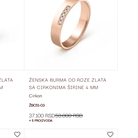
LISTU
LISTU
ŽELJA
ŽELJA
ZLATA
ŽENSKA BURMA OD ROZE ZLATA
MM
SA CIRKONIMA ŠIRINE 4 MM
ŽBC51-03
Cirkon
ŽBC51-03
37.100 RSD
53.000 RSD
+ 5 PROIZVODA
DODAJ
DODAJ