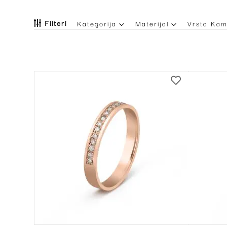
Filteri
Kategorija
Materijal
Vrsta Ka
DODAJ
NA
LISTU
ŽELJA