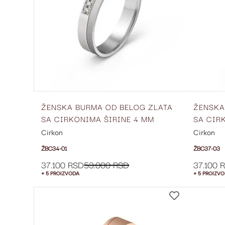
ŽENSKA BURMA OD BELOG ZLATA
ŽENSKA
SA CIRKONIMA ŠIRINE 4 MM
SA CIR
ŽBC34-01
ŽBC37-
Cirkon
Cirkon
ŽBC34-01
ŽBC37-03
37.100 RSD
53.000 RSD
37.100 
+ 5 PROIZVODA
+ 5 PROIZV
DODAJ
NA