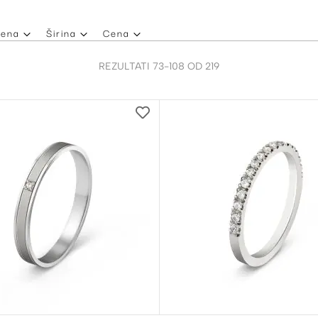
mena
Širina
Cena
REZULTATI
73
-
108
OD
219
DODAJ
NA
LISTU
ŽELJA