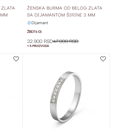
 ZLATA
ŽENSKA BURMA OD BELOG ZLATA
 MM
SA DIJAMANTOM ŠIRINE 3 MM
ŽBD74-01
Dijamant
ŽBD74-01
32.900 RSD
47.000 RSD
+ 5 PROIZVODA
DODAJ
DODAJ
NA
NA
LISTU
LISTU
ŽELJA
ŽELJA