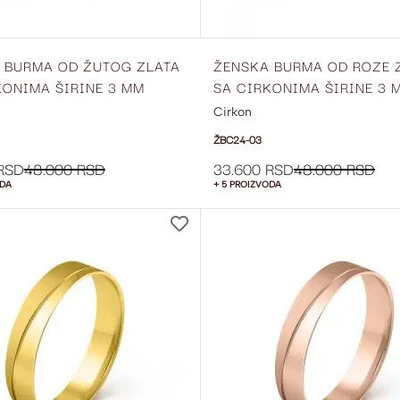
 BURMA OD ŽUTOG ZLATA
ŽENSKA BURMA OD ROZE 
KONIMA ŠIRINE 3 MM
SA CIRKONIMA ŠIRINE 3 
02
ŽBC24-03
Cirkon
ŽBC24-03
RSD
48.000 RSD
33.600 RSD
48.000 RSD
ODA
+ 5 PROIZVODA
DODAJ
NA
LISTU
ŽELJA