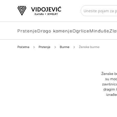
Prstenje
Drago kamenje
Ogrlice
Minđuše
Zla
Početna
Prstenje
Burme
Ženske burme
Ženske bu
su mode
završnic
dragim 
izrađe