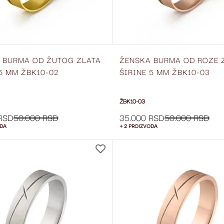
 BURMA OD ŽUTOG ZLATA
ŽENSKA BURMA OD ROZE 
 5 MM ŽBK10-02
ŠIRINE 5 MM ŽBK10-03
ŽBK10-03
RSD
50.000 RSD
35.000 RSD
50.000 RSD
ODA
+ 2 PROIZVODA
DODAJ
NA
LISTU
ŽELJA