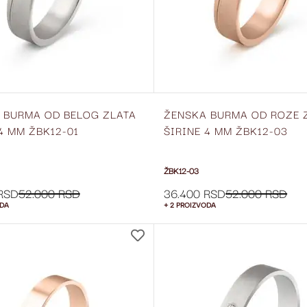
 BURMA OD BELOG ZLATA
ŽENSKA BURMA OD ROZE 
4 MM ŽBK12-01
ŠIRINE 4 MM ŽBK12-03
ŽBK12-03
RSD
52.000 RSD
36.400 RSD
52.000 RSD
ODA
+ 2 PROIZVODA
DODAJ
NA
LISTU
ŽELJA