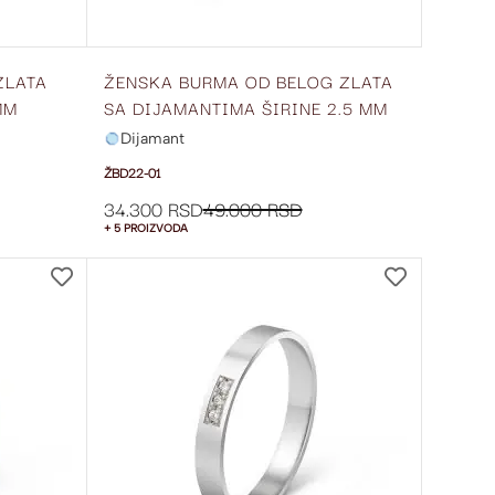
ZLATA
ŽENSKA BURMA OD BELOG ZLATA
MM
SA DIJAMANTIMA ŠIRINE 2.5 MM
ŽBD22-01
Dijamant
ŽBD22-01
34.300 RSD
49.000 RSD
+ 5 PROIZVODA
DODAJ
DODAJ
NA
NA
LISTU
LISTU
ŽELJA
ŽELJA