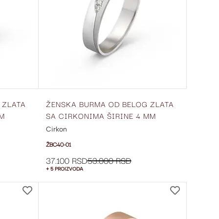
 ZLATA
ŽENSKA BURMA OD BELOG ZLATA
MM
SA CIRKONIMA ŠIRINE 4 MM
ŽBC40-01
Cirkon
ŽBC40-01
37.100 RSD
53.000 RSD
+ 5 PROIZVODA
DODAJ
DODAJ
NA
NA