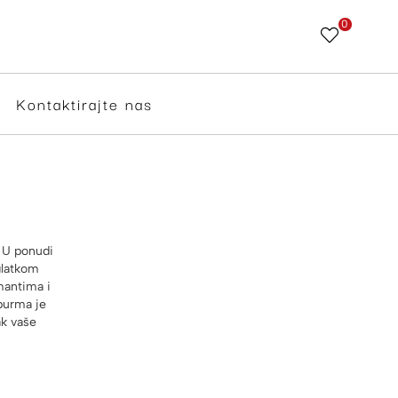
0
Skip
to
Content
Kontaktirajte nas
. U ponudi
 glatkom
mantima i
burma je
ak vaše