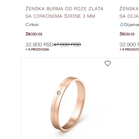
ŽENSKA BURMA OD ROZE ZLATA
ŽENSKA
SA CIRKONIMA ŠIRINE 3 MM
SA DIJ
ŽBC30-03
ŽBD31-
Cirkon
Dijama
ŽBC30-03
ŽBD31-01
32.900 RSD
47.000 RSD
32.900 
+ 5 PROIZVODA
+ 5 PROIZV
DODAJ
NA
LISTU
ŽELJA