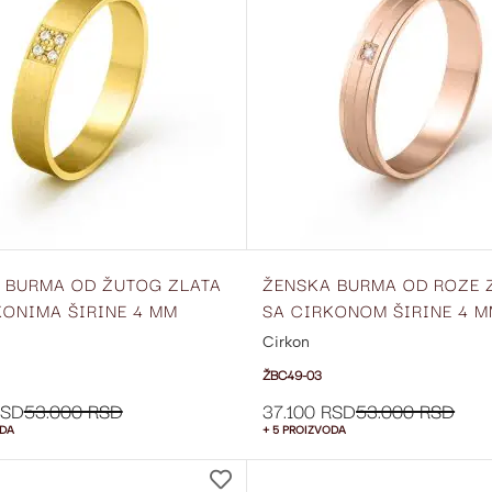
LISTU
ŽELJA
 BURMA OD ŽUTOG ZLATA
ŽENSKA BURMA OD ROZE 
KONIMA ŠIRINE 4 MM
SA CIRKONOM ŠIRINE 4 
02
ŽBC49-03
Cirkon
ŽBC49-03
RSD
53.000 RSD
37.100 RSD
53.000 RSD
ODA
+ 5 PROIZVODA
DODAJ