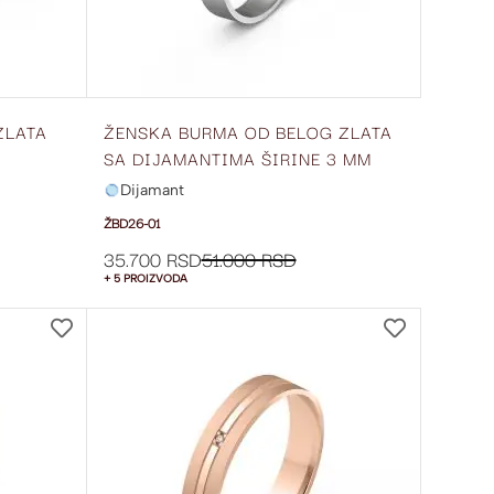
ZLATA
ŽENSKA BURMA OD BELOG ZLATA
SA DIJAMANTIMA ŠIRINE 3 MM
ŽBD26-01
Dijamant
ŽBD26-01
35.700 RSD
51.000 RSD
+ 5 PROIZVODA
DODAJ
DODAJ
NA
NA
LISTU
LISTU
ŽELJA
ŽELJA