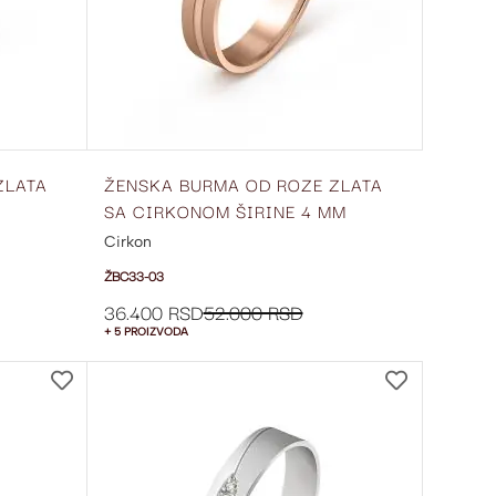
ZLATA
ŽENSKA BURMA OD ROZE ZLATA
SA CIRKONOM ŠIRINE 4 MM
ŽBC33-03
Cirkon
ŽBC33-03
36.400 RSD
52.000 RSD
+ 5 PROIZVODA
DODAJ
DODAJ
NA
NA
LISTU
LISTU
ŽELJA
ŽELJA