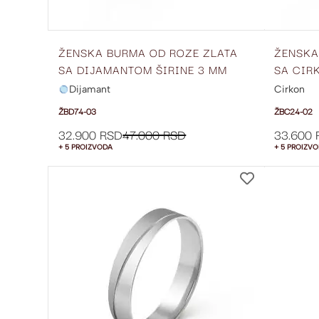
ŽENSKA BURMA OD ROZE ZLATA
ŽENSKA
SA DIJAMANTOM ŠIRINE 3 MM
SA CIR
ŽBD74-03
ŽBC24-
Dijamant
Cirkon
ŽBD74-03
ŽBC24-02
32.900 RSD
47.000 RSD
33.600 
+ 5 PROIZVODA
+ 5 PROIZV
DODAJ
NA
LISTU
ŽELJA