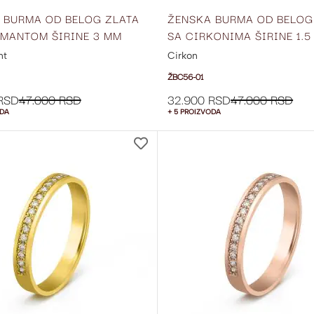
 BURMA OD BELOG ZLATA
ŽENSKA BURMA OD BELOG
AMANTOM ŠIRINE 3 MM
SA CIRKONIMA ŠIRINE 1.5
01
ŽBC56-01
nt
Cirkon
ŽBC56-01
RSD
47.000 RSD
32.900 RSD
47.000 RSD
ODA
+ 5 PROIZVODA
DODAJ
NA
LISTU
ŽELJA