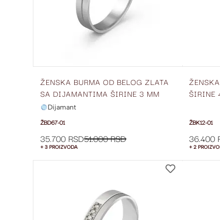
ŽENSKA BURMA OD BELOG ZLATA
ŽENSKA
SA DIJAMANTIMA ŠIRINE 3 MM
ŠIRINE 
ŽBD67-01
Dijamant
ŽBD67-01
ŽBK12-01
35.700 RSD
51.000 RSD
36.400 
+ 3 PROIZVODA
+ 2 PROIZV
DODAJ
NA
LISTU
ŽELJA