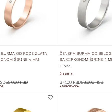
 BURMA OD ROZE ZLATA
ŽENSKA BURMA OD BELOG
KONOM ŠIRINE 4 MM
SA CIRKONOM ŠIRINE 4 
03
ŽBC38-01
Cirkon
ŽBC38-01
RSD
53.000 RSD
37.100 RSD
53.000 RSD
ODA
+ 5 PROIZVODA
DODAJ
NA