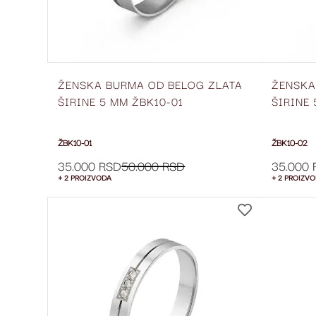
ŽENSKA BURMA OD BELOG ZLATA
ŽENSKA
ŠIRINE 5 MM ŽBK10-01
ŠIRINE
ŽBK10-01
ŽBK10-02
35.000 RSD
50.000 RSD
35.000 
+ 2 PROIZVODA
+ 2 PROIZV
DODAJ
NA
LISTU
ŽELJA