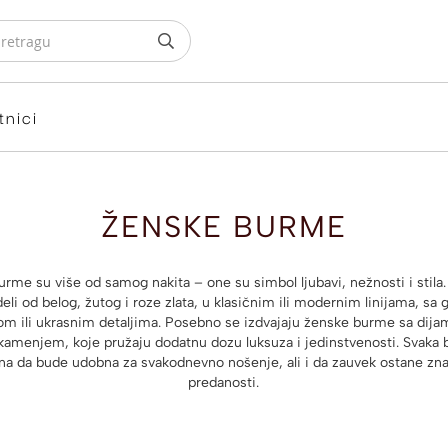
tnici
ŽENSKE BURME
rme su više od samog nakita – one su simbol ljubavi, nežnosti i stila
li od belog, žutog i roze zlata, u klasičnim ili modernim linijama, sa
om ili ukrasnim detaljima. Posebno se izdvajaju ženske burme sa dija
kamenjem, koje pružaju dodatnu dozu luksuza i jedinstvenosti. Svaka 
na da bude udobna za svakodnevno nošenje, ali i da zauvek ostane zn
predanosti.